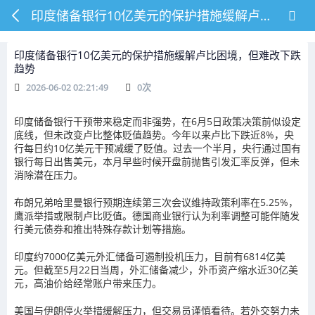
印度储备银行10亿美元的保护措施缓解卢比困境，但难改下跌趋势
印度储备银行10亿美元的保护措施缓解卢比困境，但难改下跌
趋势
2026-06-02 02:21:49
0
次
印度储备银行干预带来稳定而非强势，在6月5日政策决策前似设定
底线，但未改变卢比整体贬值趋势。今年以来卢比下跌近8%，央
行每日约10亿美元干预减缓了贬值。过去一个半月，央行通过国有
银行每日出售美元，本月早些时候开盘前抛售引发汇率反弹，但未
消除潜在压力。
布朗兄弟哈里曼银行预期连续第三次会议维持政策利率在5.25%，
鹰派举措或限制卢比贬值。德国商业银行认为利率调整可能伴随发
行美元债券和推出特殊存款计划等措施。
印度约7000亿美元外汇储备可遏制投机压力，目前有6814亿美
元。但截至5月22日当周，外汇储备减少，外币资产缩水近30亿美
元，高油价给经常账户带来压力。
美国与伊朗停火举措缓解压力，但交易员谨慎看待。若外交努力未