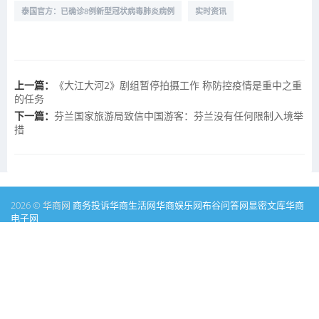
泰国官方：已确诊8例新型冠状病毒肺炎病例
实时资讯
上一篇：
《大江大河2》剧组暂停拍摄工作 称防控疫情是重中之重
的任务
下一篇：
芬兰国家旅游局致信中国游客：芬兰没有任何限制入境举
措
2026 © 华商网
商务投诉
华商生活网
华商娱乐网
布谷问答网
显密文库
华商
电子网