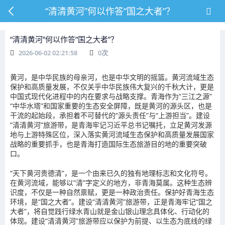
“清清黄河”何以作答“国之大者”？
“清清黄河”何以作答“国之大者”？
2026-06-02 02:21:58
0
次
黄河，是中华民族的母亲河，也是中华文明的摇篮。黄河流域生态
保护和高质量发展，不仅关乎中华民族伟大复兴的千秋大计，更是
中国式现代化进程中的内在要求与战略支撑。青海作为“三江之源”
“中华水塔”和国家重要的生态安全屏障，既是黄河的源头区，也是
干流的起始段，承担着不可替代的“源头责任”与“上游担当”。建设
“清清黄河”旅游带，是青海牢记习近平总书记嘱托，立足黄河发源
地与上游特殊区位，深入落实黄河流域生态保护和高质量发展国家
战略的重要抓手，也是青海打造国际生态旅游目的地的重要突破
口。
“天下黄河贵德清”，是一个由来已久的独有地理标志和文化符号。
在黄河流域，能够以“清”字定义的地方，非青海莫属。这种生态辨
识度，不仅是一种自然禀赋，更是一种政治责任。保护好青海生态
环境，是“国之大者”。建设“清清黄河”旅游带，正是青海牢记“国之
大者”，将自觉践行绿水青山就是金山银山理念具体化、行动化的
体现。建设“清清黄河”旅游带应以保护为前提、以生态为底线的绿