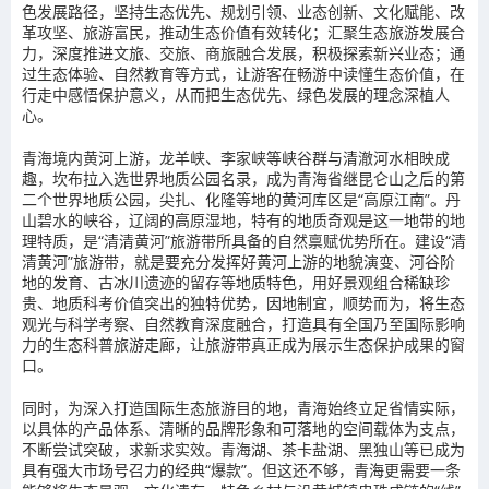
色发展路径，坚持生态优先、规划引领、业态创新、文化赋能、改
革攻坚、旅游富民，推动生态价值有效转化；汇聚生态旅游发展合
力，深度推进文旅、交旅、商旅融合发展，积极探索新兴业态；通
过生态体验、自然教育等方式，让游客在畅游中读懂生态价值，在
行走中感悟保护意义，从而把生态优先、绿色发展的理念深植人
心。
青海境内黄河上游，龙羊峡、李家峡等峡谷群与清澈河水相映成
趣，坎布拉入选世界地质公园名录，成为青海省继昆仑山之后的第
二个世界地质公园，尖扎、化隆等地的黄河库区是“高原江南”。丹
山碧水的峡谷，辽阔的高原湿地，特有的地质奇观是这一地带的地
理特质，是“清清黄河”旅游带所具备的自然禀赋优势所在。建设“清
清黄河”旅游带，就是要充分发挥好黄河上游的地貌演变、河谷阶
地的发育、古冰川遗迹的留存等地质特色，用好景观组合稀缺珍
贵、地质科考价值突出的独特优势，因地制宜，顺势而为，将生态
观光与科学考察、自然教育深度融合，打造具有全国乃至国际影响
力的生态科普旅游走廊，让旅游带真正成为展示生态保护成果的窗
口。
同时，为深入打造国际生态旅游目的地，青海始终立足省情实际，
以具体的产品体系、清晰的品牌形象和可落地的空间载体为支点，
不断尝试突破，求新求实效。青海湖、茶卡盐湖、黑独山等已成为
具有强大市场号召力的经典“爆款”。但这还不够，青海更需要一条