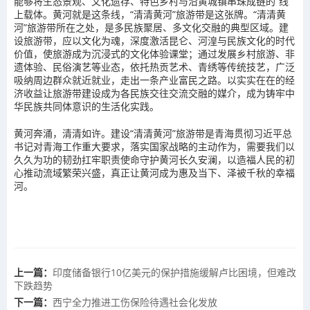
能够将生态景观、文化遗存、特色乡村与沿黄城镇串珠成链的“线”
上载体。黄河就是这条线，“清清黄河”旅游带是这张牌。“清清黄
河”旅游带所在之处，是多民族聚居、多文化交融的典型区域。建
设旅游带，应以文化为魂，深度激活昆仑、河湟与民族文化的时代
价值，使旅游成为沉浸式的文化体验课堂；通过发展乡村旅游、非
遗体验、民俗演艺等业态，依托热贡艺术、青绣等传统技艺，广泛
吸纳周边群众就近就业，走出一条产业富民之路。以实实在在的经
济收益让旅游带建设成为各民族交往交流交融的媒介，成为铸牢中
华民族共同体意识的生活化实践。
黄河奔涌，清清如许。建设“清清黄河”旅游带是青海贯彻习近平总
书记对青海工作重大要求，落实国家战略的主动作为，需要我们以
久久为功的韧劲扛牢职责使命守护黄河长久安澜，以造福人民的初
心推动流域繁荣兴盛，真正让黄河成为惠及当下、泽被千秋的幸福
河。
上一篇：
印度储备银行10亿美元的保护措施缓解卢比困境，但难改
下跌趋势
下一篇：
西宁全力推进工伤保险待遇社会化发放