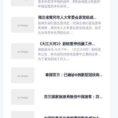
置本科高等学校的函件，9所由省级人民政府
申报设置的本科高等...
湖北省黄冈市人大常委会原党组成...
据湖北省纪委监委消息：经湖北省纪委监委审
查调查，黄冈市人大常委会原党组成员、副主
任吴美景丧失理想信念...
《大江大河2》剧组暂停拍摄工作...
搜狐娱乐讯 今天下午，《大江大河2》剧组发
布公告，称当前防控疫情是重中之重的任务，
为了避免剧组工作人...
泰国官方：已确诊8例新型冠状病...
芬兰国家旅游局致信中国游客：芬...