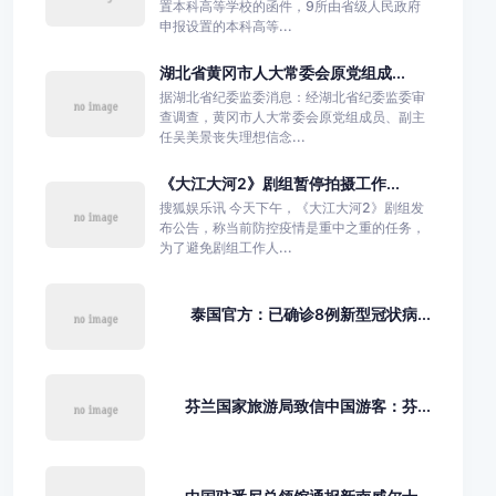
置本科高等学校的函件，9所由省级人民政府
申报设置的本科高等...
湖北省黄冈市人大常委会原党组成...
据湖北省纪委监委消息：经湖北省纪委监委审
查调查，黄冈市人大常委会原党组成员、副主
任吴美景丧失理想信念...
《大江大河2》剧组暂停拍摄工作...
搜狐娱乐讯 今天下午，《大江大河2》剧组发
布公告，称当前防控疫情是重中之重的任务，
为了避免剧组工作人...
泰国官方：已确诊8例新型冠状病...
芬兰国家旅游局致信中国游客：芬...