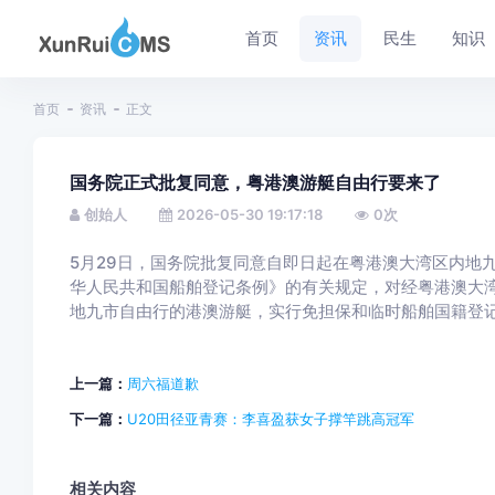
首页
资讯
民生
知识
首页
资讯
正文
国务院正式批复同意，粤港澳游艇自由行要来了
创始人
2026-05-30 19:17:18
0
次
5月29日，国务院批复同意自即日起在粤港澳大湾区内地
华人民共和国船舶登记条例》的有关规定，对经粤港澳大
地九市自由行的港澳游艇，实行免担保和临时船舶国籍登
上一篇：
周六福道歉
下一篇：
U20田径亚青赛：李喜盈获女子撑竿跳高冠军
相关内容