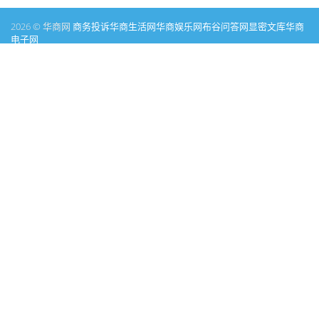
2026 © 华商网
商务投诉
华商生活网
华商娱乐网
布谷问答网
显密文库
华商
电子网