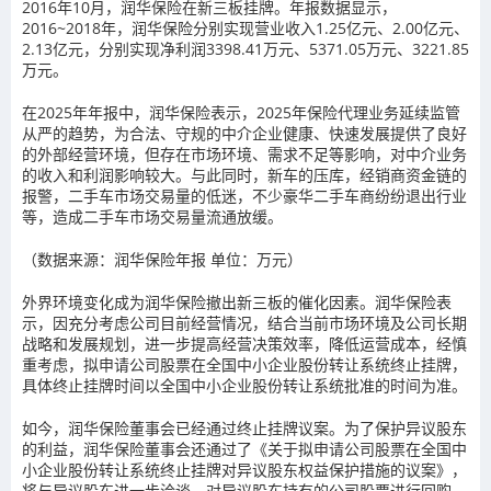
2016年10月，润华保险在新三板挂牌。年报数据显示，
2016~2018年，润华保险分别实现营业收入1.25亿元、2.00亿元、
2.13亿元，分别实现净利润3398.41万元、5371.05万元、3221.85
万元。
在2025年年报中，润华保险表示，2025年保险代理业务延续监管
从严的趋势，为合法、守规的中介企业健康、快速发展提供了良好
的外部经营环境，但存在市场环境、需求不足等影响，对中介业务
的收入和利润影响较大。与此同时，新车的压库，经销商资金链的
报警，二手车市场交易量的低迷，不少豪华二手车商纷纷退出行业
等，造成二手车市场交易量流通放缓。
（数据来源：润华保险年报 单位：万元）
外界环境变化成为润华保险撤出新三板的催化因素。润华保险表
示，因充分考虑公司目前经营情况，结合当前市场环境及公司长期
战略和发展规划，进一步提高经营决策效率，降低运营成本，经慎
重考虑，拟申请公司股票在全国中小企业股份转让系统终止挂牌，
具体终止挂牌时间以全国中小企业股份转让系统批准的时间为准。
如今，润华保险董事会已经通过终止挂牌议案。为了保护异议股东
的利益，润华保险董事会还通过了《关于拟申请公司股票在全国中
小企业股份转让系统终止挂牌对异议股东权益保护措施的议案》，
将与异议股东进一步洽谈，对异议股东持有的公司股票进行回购，