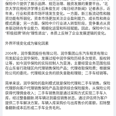
保险中介提供了展示品牌、规范治理、融资发展的重要平台。”北
京大学应用经济学博士后朱俊生对《每日经济新闻》记者表示，近
年来，行业和资本市场环境发生变化。一方面，新三板流动性和融
资功能有所弱化，资本市场更加关注企业盈利能力、成长性和商业
模式质量；另一方面，保险中介行业进入转型阶段，竞争重点从资
本驱动转向专业能力、精细化运营和科技赋能。因此，保险中介从
“积极挂牌”转向“理性退出”，本质上反映了企业发展逻辑的变化。
外界环境变化成为催化因素
2004年，润华集团股份有限公司、润华集团山东汽车租赁有限公
司发起设立润华保险，发展过程中润华保险历经多次增资、股权转
让等，如今润华保险的实际控制人为栾涛，主要经营业务范围包括
在山东省行政辖区内代理销售保险产品；代理收取保险费；根据保
险公司的委托，代理相关业务的损失查勘和理赔；二手车经销等。
简单来说，润华保险的盈利模式就是保险代理和二手车销售。保险
代理即向客户代理销售保险产品及提供综合保险服务，从保险公司
获得代理佣金收入；二手车销售则是通过采购方式实现二手车入
库，经过整备翻新,将车辆达到最佳销售状态，通过评估师为客户
提供二手车解决方案，车辆入库采购价与出库售价的差额，扣除整
备翻新成本后形成二手车业务毛利。