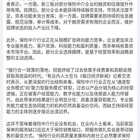
者表示，一方面，新三板对部分保险中介企业的融资和估值提升作
用有限。挂牌后，部分企业未能获得持续融资支持，市场关注度不
足，资本功能未充分发挥；另一方面，挂牌需要承担持续的信息披
露、规范治理、审计等成本，对于融资需求有限的企业而言，维护
挂牌状态的投入产出比下降。
此外，保险中介行业正在从规模扩张转向能力竞争，企业更加关注
专业服务能力、客户资源、科技能力和盈利质量，而非单纯依靠资
本市场平台。因此，部分企业选择摘牌，是基于经营效率和战略调
整的主动选择。
“‘报行合一’政策的落地，彻底终结了过去依靠手续费差和高额返佣
获取高收益的时代。”有业内人士在与《每日经济新闻》记者交流
时表示，从更深层的行业结构来看，保险中介行业正在从“通道型
业务模式”向“能力型服务模式”转型，过去以产品分销为核心的经营
逻辑，正在被客户经营能力、数字化能力以及场景嵌入能力所替
代，由此带来的结果是行业明显分化：具备流量获取能力、专业服
务能力或生态协同能力的机构仍然具备溢价空间，而缺乏持续经营
能力的主体则逐步接近出清边界。
这并不意味着保险中介行业没有机会，在业内人士看来，当前家庭
保单的服务缺口远远大于保险销售缺口，把服务做扎实会是带动销
售的最佳方式。“保险行业的高质量发展和内部分工必然要求保险