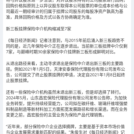
回购价格拟原则上以异议股东取得本公司股票的单位成本价格与公
司最近一期经审计的归属于挂牌公司股东的每股净资产孰高为基
准，具体回购价格及方式以各方协商确定为准。
新三板挂牌保险中介
机构缩减至7
家
《每日经济新闻》记者注意到，与2015年前后涌入新三板趋势不
同的是，近几年保险中介正在逐步退出。当前新三板挂牌中介仅剩
7家，与巅峰时期30余家保险中介挂牌新三板形成鲜明对比。
从退出路径来看，主动寻求退出是保险中介退出新三板的主要路
径。例如2021年1月5日，天津安泰保险代理股份有限公司发布公
告，公司提交了终止股票挂牌的申请，决定自2021年1月8日起终
止股票挂牌。
还有一些保险中介机构虽然未退出新三板，但是却选择了转行。
2024年5月，山东昌宏保险代理股份有限公司发布公告称，为加快
业务转型，提升持续经营能力，公司拟在碳纤维、玻璃纤维增强塑
料制品制造等新材料加工方面拓宽发展路径和增长渠道。而在业务
变更之前，昌宏股份的主营业务为保险产品代理销售。
“近年来，部分保险中介企业选择摘牌，主要是基于资本市场价值
与企业发展需求重新匹配的结果。”朱俊生对《每日经济新闻》记