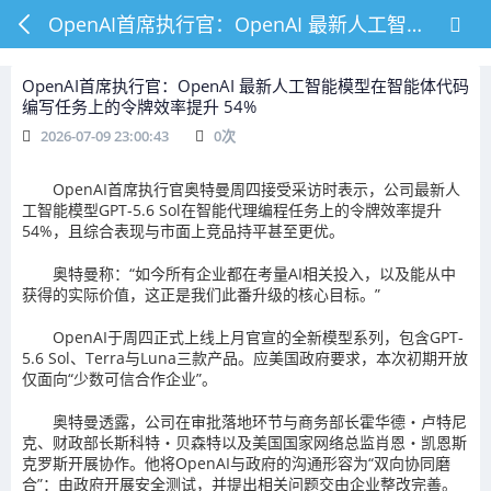
OpenAI首席执行官：OpenAI 最新人工智能模型在智能体代码编写任务上的令牌效率提升 54%
OpenAI首席执行官：OpenAI 最新人工智能模型在智能体代码
编写任务上的令牌效率提升 54%
2026-07-09 23:00:43
0
次
OpenAI首席执行官奥特曼周四接受采访时表示，公司最新人
工智能模型GPT-5.6 Sol在智能代理编程任务上的令牌效率提升
54%，且综合表现与市面上竞品持平甚至更优。
奥特曼称：“如今所有企业都在考量AI相关投入，以及能从中
获得的实际价值，这正是我们此番升级的核心目标。”
OpenAI于周四正式上线上月官宣的全新模型系列，包含GPT-
5.6 Sol、Terra与Luna三款产品。应美国政府要求，本次初期开放
仅面向“少数可信合作企业”。
奥特曼透露，公司在审批落地环节与商务部长霍华德・卢特尼
克、财政部长斯科特・贝森特以及美国国家网络总监肖恩・凯恩斯
克罗斯开展协作。他将OpenAI与政府的沟通形容为“双向协同磨
合”：由政府开展安全测试，并提出相关问题交由企业整改完善。