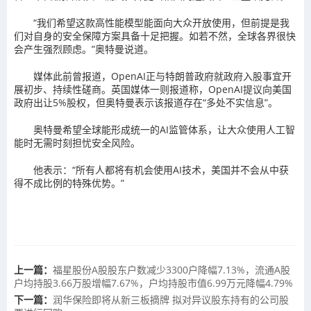
“我们希望这款高性能模型能面向大众开放使用，但前提是我
们对自身的安全保障方案具备十足把握。如若不然，全球各界很快
会产生强烈顾虑。”奥特曼说道。
媒体此前曾报道，OpenAI正与特朗普政府就政府入股事宜开
展初步、持续性磋商。英国媒体一则报道称，OpenAI提议向美国
政府出让5%股权，但奥特曼表示该报道存在“多处不实信息”。
奥特曼希望全球能形成统一的AI监管体系，让大众使用人工智
能时无需时刻担忧安全风险。
他表示：“所有人都将有机会使用AI技术，美国并不会从中获
得不成比例的特殊优势。”
上一篇：
福星股份A股股东户数减少3300户降幅7.13%，流通A股
户均持股3.66万股增幅7.67%，户均持股市值6.99万元降幅4.79%
下一篇：
润华保险即将从新三板摘牌 拟对异议股东持有的公司股