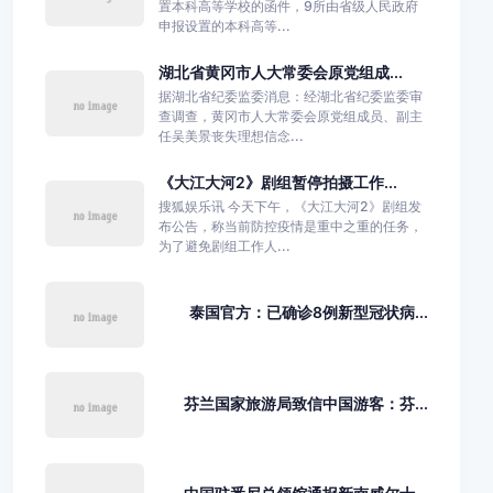
置本科高等学校的函件，9所由省级人民政府
申报设置的本科高等...
湖北省黄冈市人大常委会原党组成...
据湖北省纪委监委消息：经湖北省纪委监委审
查调查，黄冈市人大常委会原党组成员、副主
任吴美景丧失理想信念...
《大江大河2》剧组暂停拍摄工作...
搜狐娱乐讯 今天下午，《大江大河2》剧组发
布公告，称当前防控疫情是重中之重的任务，
为了避免剧组工作人...
泰国官方：已确诊8例新型冠状病...
芬兰国家旅游局致信中国游客：芬...