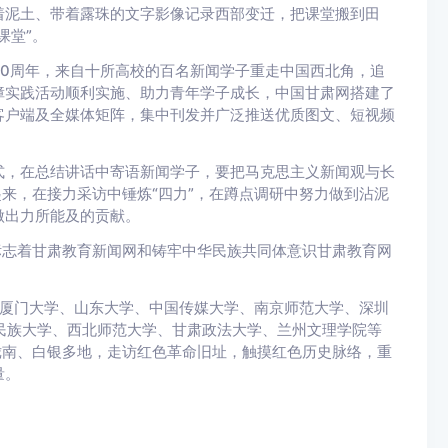
着泥土、带着露珠的文字影像记录西部变迁，把课堂搬到田
课堂”。
周年，来自十所高校的百名新闻学子重走中国西北角，追
障实践活动顺利实施、助力青年学子成长，中国甘肃网搭建了
客户端及全媒体矩阵，集中刊发并广泛推送优质图文、短视频
，在总结讲话中寄语新闻学子，要把马克思主义新闻观与长
起来，在接力采访中锤炼“四力”，在蹲点调研中努力做到沾泥
做出力所能及的贡献。
志着甘肃教育新闻网和铸牢中华民族共同体意识甘肃教育网
厦门大学、山东大学、中国传媒大学、南京师范大学、深圳
民族大学、西北师范大学、甘肃政法大学、兰州文理学院等
陇南、白银多地，走访红色革命旧址，触摸红色历史脉络，重
量。