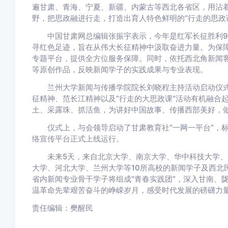
遍甘肃、青海、宁夏、新疆、内蒙古等西北各省区，用沾
野，把思政融进行走，打造出育人特色鲜明的“行走的思政
中国甘肃网总编辑张振宇表示，今年是红军长征胜利90
寻红色足迹，旨在从伟大长征精神中汲取奋进力量。为保
专题平台，提供全方位服务保障。同时，依托西北角新闻
等原创作品，反映新闻学子的实践成果与专业表现。
兰州大学新闻与传播学院院长刘晓程主持活动启动仪式
征精神、范长江精神以及“行走的大思政课”活动有机融合
土、采露珠、抓活鱼，为讲好中国故事、传播西部美好，
仪式上，与会领导启动了甘肃教育社“一网一平台”，标
络宣传平台正式上线运行。
未来5天，来自北京大学、南京大学、华中科技大学、
大学、河北大学、兰州大学等10所高校的新闻学子及西北
省内新闻专业骨干学子将组成“青春实践团”，深入甘南、
温革命先辈艰苦奋斗的峥嵘岁月，感受时代发展的磅礴力
责任编辑：樊醒民