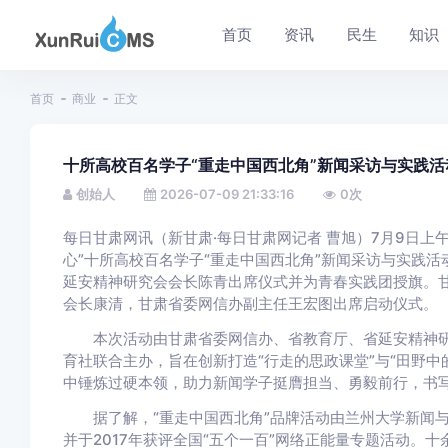
首页
资讯
民生
知识
首页
商业
正文
十所高校百名学子“重走中国西北角”新闻采访与实践活
创始人
2026-07-09 21:33:16
0
次
每日甘肃网讯
（新甘肃·每日甘肃网记者 曹旭）7月9日上
心”十所高校百名学子“重走中国西北角”新闻采访与实践
延安精神研究会会长陈青出席仪式并为青春实践团授旗。
会长康清，甘肃省委网信办副主任王宏图出席启动仪式。
本次活动由甘肃省委网信办、省教育厅、省延安精神研
育社联合主办，旨在创新打造“行走的思政课堂”与“田野
中锤炼过硬本领，助力新闻学子挺膺担当、勇毅前行，书
据了解，“重走中国西北角”品牌活动由兰州大学新闻与
并于2017年获评全国“五个一百”网络正能量专题活动。