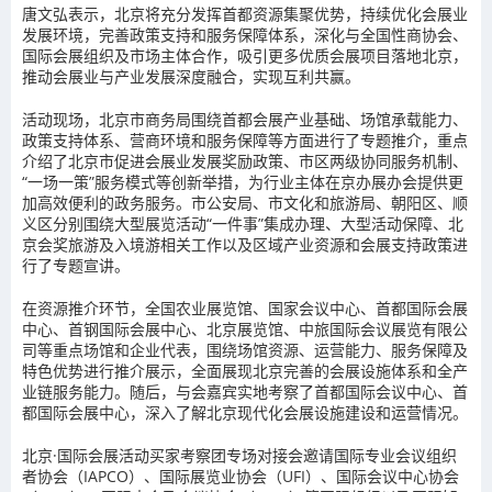
唐文弘表示，北京将充分发挥首都资源集聚优势，持续优化会展业
发展环境，完善政策支持和服务保障体系，深化与全国性商协会、
国际会展组织及市场主体合作，吸引更多优质会展项目落地北京，
推动会展业与产业发展深度融合，实现互利共赢。
活动现场，北京市商务局围绕首都会展产业基础、场馆承载能力、
政策支持体系、营商环境和服务保障等方面进行了专题推介，重点
介绍了北京市促进会展业发展奖励政策、市区两级协同服务机制、
“一场一策”服务模式等创新举措，为行业主体在京办展办会提供更
加高效便利的政务服务。市公安局、市文化和旅游局、朝阳区、顺
义区分别围绕大型展览活动“一件事”集成办理、大型活动保障、北
京会奖旅游及入境游相关工作以及区域产业资源和会展支持政策进
行了专题宣讲。
在资源推介环节，全国农业展览馆、国家会议中心、首都国际会展
中心、首钢国际会展中心、北京展览馆、中旅国际会议展览有限公
司等重点场馆和企业代表，围绕场馆资源、运营能力、服务保障及
特色优势进行推介展示，全面展现北京完善的会展设施体系和全产
业链服务能力。随后，与会嘉宾实地考察了首都国际会议中心、首
都国际会展中心，深入了解北京现代化会展设施建设和运营情况。
北京·国际会展活动买家考察团专场对接会邀请国际专业会议组织
者协会（IAPCO）、国际展览业协会（UFI）、国际会议中心协会