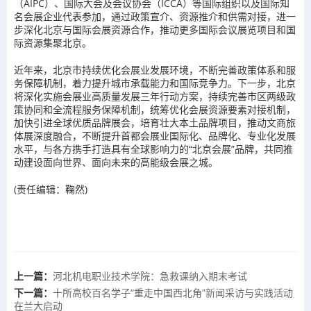
（AIPC）、国际大会及会议协会（ICCA）等国际组织以及国际知
名会展企业代表参加，通过政策宣介、资源推介和供需对接，进一
步深化北京与国际会展资源合作，推动更多国际会议展览项目和国
际资源集聚北京。
近年来，北京市持续优化会展业发展环境，不断完善政策体系和服
务保障机制，着力提升城市承载能力和国际竞争力。下一步，北京
将深化实施会展业高质量发展三年行动方案，持续完善市区两级政
策协同和全流程服务保障机制，统筹优化会展资源要素对接机制，
加快引进全球优质品牌展会，培育壮大本土品牌项目，推动文商旅
体展深度融合，不断提升首都会展业国际化、品牌化、专业化发展
水平，与各方携手打造具有全球影响力的“北京会展”品牌，共同推
动建设面向世界、面向未来的高能级会展之城。
(责任编辑：鞠然)
上一篇：
河北机电职业技术学院：急救课纳入期末考试
下一篇：
十所高校百名学子“重走中国西北角”新闻采访与实践活动
在兰大启动