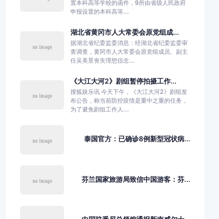
置本科高等学校的函件，9所由省级人民政府
申报设置的本科高等...
湖北省黄冈市人大常委会原党组成...
据湖北省纪委监委消息：经湖北省纪委监委审
查调查，黄冈市人大常委会原党组成员、副主
任吴美景丧失理想信念...
《大江大河2》剧组暂停拍摄工作...
搜狐娱乐讯 今天下午，《大江大河2》剧组发
布公告，称当前防控疫情是重中之重的任务，
为了避免剧组工作人...
泰国官方：已确诊8例新型冠状病...
芬兰国家旅游局致信中国游客：芬...