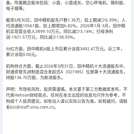
备。所属概念板块包括：小盘、小盘成长、空心杯电机、微利股、
电子烟等。
截至6月30日，田中精机股东户数1.36万，较上期减少6.39%；人
均流通股10561股，较上期增加6.82%。2026年1月-3月，田中精
机实现营业收入3899.10万元，同比减少3.14%；归母净利
润-1921.57万元，同比减少138.93%。
分红方面，田中精机A股上市后累计派现3492.47万元。近三年，
累计派现0.00元。
机构持仓方面，截止2026年3月31日，田中精机十大流通股东中，
财通资管先进制造混合发起式A（021985）位居第十大流通股东，
持股136.70万股，为新进股东。
声明：市场有风险，投资需谨慎。本文基于第三方数据库发布，不
代表Hehson财经观点，任何在本文出现的信息均只作为参考，不
构成个人投资建议。如有出入请以实际公告为准。如有疑问，请联
系biz@staff.sina.com.cn。