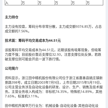
入
万
万
万
万
万
主力持仓
主力没有控盘，筹码分布非常分散，主力成交额9374.85万，占总
成交额的7.56%。
技术面：筹码平均交易成本为44.51元
该股筹码平均交易成本为44.51元，近期该股有吸筹现象，但吸筹
力度不强；目前股价靠近支撑位32.93，注意支撑位处反弹，若跌
破支撑位则可能会开启一波下跌行情。
公司简介
资料显示，浙江田中精机股份有限公司位于浙江省嘉善县姚庄镇新
景路398号，成立日期2003年7月9日，上市日期2015年5月19日，
公司主营业务涉及自动化设备的研发、设计、生产、销售及技术服
务。主营业务收入构成为：非标机74.35%，特殊机14.89%，其他
7.65%，标准机3.11%。
田中精机所属申万行业为：机械设备-自动化设备-其他自动化设