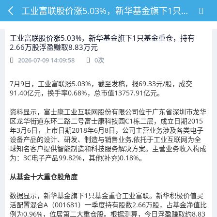
工业富联股价涨5.03%，新华基金旗下1只基金重仓，持有2.66万股浮盈赚取8.83万元
工业富联股价涨5.03%，新华基金旗下1只基金重仓，持有
2.66万股浮盈赚取8.83万元
2026-07-09 14:09:58
0
次
7月9日，工业富联涨5.03%，截至发稿，报69.33元/股，成交
91.40亿元，换手率0.68%，总市值13757.91亿元。
资料显示，富士康工业互联网股份有限公司位于广东省深圳市龙华
区龙华街道东环二路二号富士康科技园C1栋二层，成立日期2015
年3月6日，上市日期2018年6月8日，公司主营业务涉及各类电子
设备产品的设计、研发、制造与销售业务,依托于工业互联网为全
球知名客户提供智能制造和科技服务解决方案。主营业务收入构成
为：3C电子产品99.82%，其他(补充)0.18%。
从基金十大重仓股角度
数据显示，新华基金旗下1只基金重仓工业富联。新华积极价值灵
活配置混合A（001681）一季度持有股数2.66万股，占基金净值比
例为0.96%，位居第二大重仓股。根据测算，今日浮盈赚取约8.83