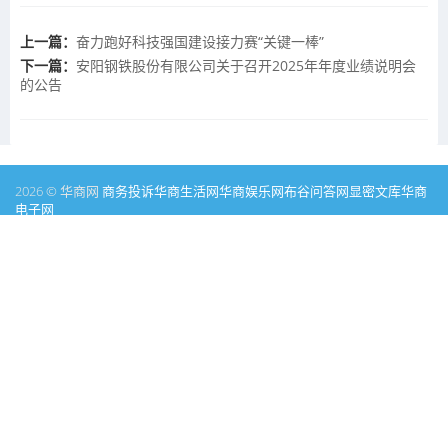
上一篇：
奋力跑好科技强国建设接力赛“关键一棒”
下一篇：
安阳钢铁股份有限公司关于召开2025年年度业绩说明会
的公告
2026 © 华商网
商务投诉
华商生活网
华商娱乐网
布谷问答网
显密文库
华商
电子网