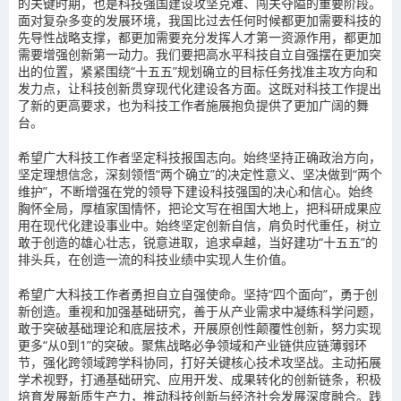
的关键时期，也是科技强国建设攻坚克难、闯关夺隘的重要阶段。
面对复杂多变的发展环境，我国比过去任何时候都更加需要科技的
先导性战略支撑，都更加需要充分发挥人才第一资源作用，都更加
需要增强创新第一动力。我们要把高水平科技自立自强摆在更加突
出的位置，紧紧围绕“十五五”规划确立的目标任务找准主攻方向和
发力点，让科技创新贯穿现代化建设各方面。这既对科技工作提出
了新的更高要求，也为科技工作者施展抱负提供了更加广阔的舞
台。
希望广大科技工作者坚定科技报国志向。始终坚持正确政治方向，
坚定理想信念，深刻领悟“两个确立”的决定性意义、坚决做到“两个
维护”，不断增强在党的领导下建设科技强国的决心和信心。始终
胸怀全局，厚植家国情怀，把论文写在祖国大地上，把科研成果应
用在现代化建设事业中。始终坚定创新自信，肩负时代重任，树立
敢于创造的雄心壮志，锐意进取，追求卓越，当好建功“十五五”的
排头兵，在创造一流的科技业绩中实现人生价值。
希望广大科技工作者勇担自立自强使命。坚持“四个面向”，勇于创
新创造。重视和加强基础研究，善于从产业需求中凝练科学问题，
敢于突破基础理论和底层技术，开展原创性颠覆性创新，努力实现
更多“从0到1”的突破。聚焦战略必争领域和产业链供应链薄弱环
节，强化跨领域跨学科协同，打好关键核心技术攻坚战。主动拓展
学术视野，打通基础研究、应用开发、成果转化的创新链条，积极
培育发展新质生产力，推动科技创新与经济社会发展深度融合。践