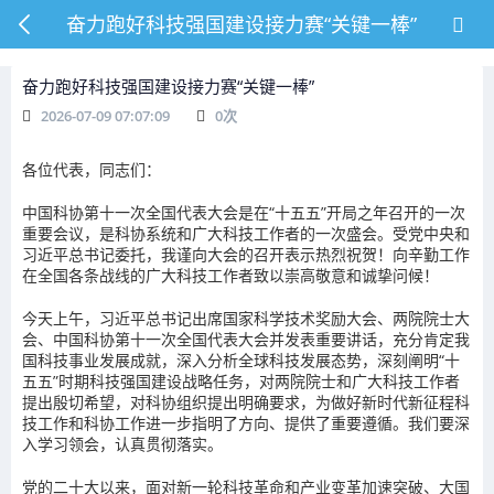
奋力跑好科技强国建设接力赛“关键一棒”
奋力跑好科技强国建设接力赛“关键一棒”
2026-07-09 07:07:09
0
次
各位代表，同志们：
中国科协第十一次全国代表大会是在“十五五”开局之年召开的一次
重要会议，是科协系统和广大科技工作者的一次盛会。受党中央和
习近平总书记委托，我谨向大会的召开表示热烈祝贺！向辛勤工作
在全国各条战线的广大科技工作者致以崇高敬意和诚挚问候！
今天上午，习近平总书记出席国家科学技术奖励大会、两院院士大
会、中国科协第十一次全国代表大会并发表重要讲话，充分肯定我
国科技事业发展成就，深入分析全球科技发展态势，深刻阐明“十
五五”时期科技强国建设战略任务，对两院院士和广大科技工作者
提出殷切希望，对科协组织提出明确要求，为做好新时代新征程科
技工作和科协工作进一步指明了方向、提供了重要遵循。我们要深
入学习领会，认真贯彻落实。
党的二十大以来，面对新一轮科技革命和产业变革加速突破、大国