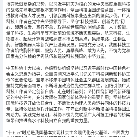
博弈激烈复杂的形势，以习近平同志为核心的党中央高度重视科技
的战略先导地位和根本支撑作用，擘画科技强国建设蓝图，一体推
进教育科技人才发展，引领我国科技事业迈出新的坚实步伐。广大
科技工作者在党中央坚强领导下，坚守“科技报国、创新为民”初
心，踔厉奋发、笃行不怠，取得举世瞩目的创新成果。人工智能、
量子科技、生命科学等基础前沿领域不断实现突破，航天科技、生
物技术、超级计算等战略高技术抢占制高点，集成电路、生物医
药、智能机器人等新兴产业蓬勃发展。实践充分证明，我国科技工
作者始终胸怀祖国、服务人民、勇攀高峰、敢为人先，不愧为党和
国家充分信赖的优秀队伍和建设科技强国的中坚力量。
中国科协十大以来，各级科协组织坚持以习近平新时代中国特色社
会主义思想为指导，全面贯彻习近平总书记关于科技创新和科协工
作的重要论述，坚定不移走中国特色社会主义群团发展道路。始终
坚持党的全面领导，不断增强政治性先进性群众性，团结引领广大
科技工作者坚定创新自信、走在时代前列；坚持围绕新时代新征程
党的中心任务，充分发挥在国家创新体系中的重要作用；坚持增进
国际科技界开放信任合作，不断壮大构建人类命运共同体的科技力
量；坚持依法依章程开展工作，在守正创新中不断增强科技群团生
机活力。实践充分证明，科协不愧为党联系广大科技工作者的桥梁
纽带和推进高水平科技自立自强的重要力量。
“十五五”时期是我国基本实现社会主义现代化夯实基础、全面发力