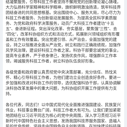
结凝聚服务，引导科技工作者坚持不懈用党的创新理论凝心铸魂，
大力弘扬科学家精神和科学精神，旗帜鲜明激浊扬清，筑牢科技界
团结奋进的共同思想根基。突出围绕中心、服务大局，尽心尽力为
科技工作者服务、为创新驱动发展服务、为提高全民科学素质服
务、为党和政府科学决策服务，动员广大科技工作者建功“十五
五”、奋进新征程。突出深化改革、夯实基层，聚焦强“三性”、去
“四化”，改革科协组织方式和活动方式，拓展新兴领域组织有形覆
盖和工作有效覆盖。突出党建引领、从严治会，全面加强党的建
设，持之以恒推进全面从严治党，树立和践行正确政绩观，加强作
风学风治理，建设好科技工作者之家。科协干部要忠诚党的事业，
提高专业素养，严于修身律己，发扬优良作风，增强群众工作本
领，竭诚服务科技工作者，树立科协队伍良好形象。
各级党委和政府要认真贯彻党中央决策部署，充分信任、热忱关
怀、精心引导科技工作者，为他们建功立业创造良好条件。要进一
步加强和改进对科协工作的领导，选优配强科协干部，认真协调解
决科协改革发展中的重大问题，为科协组织开展工作提供有力支
持。
各位代表，同志们！以中国式现代化全面推进强国建设、民族复兴
伟业，科技事业舞台广阔，科技工作者大有可为。让我们更加紧密
地团结在以习近平同志为核心的党中央周围，深入学习贯彻习近平
新时代中国特色社会主义思想，发扬我国科技界服务国家、造福人
民的优良传统，坚持走中国特色自主创新道路，在加快建设科技强