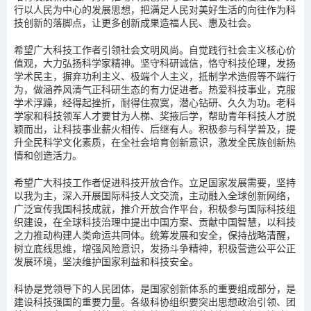
行以人民为中心的发展思想，把满足人民对美好生活的向往作为科
技创新的落脚点，让更多创新成果造福人民、惠及社会。
希望广大科技工作者引领社会文明风尚。自觉践行社会主义核心价
值观，大力弘扬科学家精神。坚守科研诚信，恪守科技伦理，发扬
学术民主，摒弃功利主义、极端个人主义，抵制学术造假等不端行
为，做涵养风清气正科研生态的有力促进者。热爱科技事业，克服
学术浮躁，经得起挫折，耐得住寂寞，潜心钻研、久久为功。老科
学家和科技领军人才要甘为人梯、奖掖后学，帮助青年科技人才脱
颖而出，让科技事业薪火相传、后继有人。积极参与科学普及，提
升全民科学文化素质，在全社会培育创新意识，激发全民族创新热
情和创造活力。
希望广大科技工作者促进科技开放合作。立足国家发展需要，坚持
以我为主，深入开展国际科技人文交流，主动融入全球创新网络，
广泛宣传我国科技成就，推介开放合作平台，积极参与国际科技组
织建设，在全球科技治理中提出中国方案、贡献中国智慧，以科技
之力推动构建人类命运共同体。统筹发展和安全，保持战略清醒，
树立底线思维，增强风险意识，发扬斗争精神，积极营造公平公正
发展环境，坚决维护国家利益和科技安全。
科协是党领导下的人民团体，是国家创新体系的重要组成部分，是
建设科技强国的重要力量。各级科协组织要突出思想政治引领、团