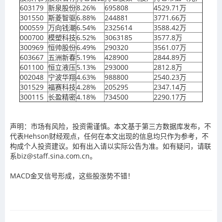
603179
新泉股份
8.26%
695808
4529.71万
301550
斯菱智驱
6.88%
244881
3771.66万
000559
万向钱潮
6.54%
2325614
3588.42万
000700
模塑科技
6.52%
3063185
3577.8万
300969
恒帅股份
6.49%
290320
3561.07万
603667
五洲新春
5.19%
428900
2844.89万
601100
恒立液压
5.13%
293000
2812.8万
002048
宁波华翔
4.63%
988800
2540.23万
301529
福赛科技
4.28%
205295
2347.14万
300115
长盈精密
4.18%
734500
2290.17万
声明：市场有风险，投资需谨慎。本文基于第三方数据库发布，不
代表Hehson财经观点，任何在本文出现的信息均只作为参考，不
构成个人投资建议。如有出入请以实际公告为准。如有疑问，请联
系biz@staff.sina.com.cn。
MACD金叉信号形成，这些股涨势不错！