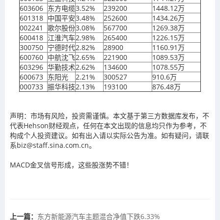
603606
东方电缆
3.52%
239200
1448.12万
601318
中国平安
3.48%
252600
1434.26万
002241
歌尔股份
3.08%
567700
1269.38万
600418
江淮汽车
2.98%
265400
1226.15万
300750
宁德时代
2.82%
28900
1160.91万
600760
中航沈飞
2.65%
221900
1089.53万
603296
华勤技术
2.62%
134600
1078.55万
600673
东阳光
2.21%
300527
910.6万
000733
振华科技
2.13%
193100
876.48万
声明：市场有风险，投资需谨慎。本文基于第三方数据库发布，不
代表Hehson财经观点，任何在本文出现的信息均只作为参考，不
构成个人投资建议。如有出入请以实际公告为准。如有疑问，请联
系biz@staff.sina.com.cn。
MACD金叉信号形成，这些股涨势不错！
上一篇：
东方新能源汽车主题混合净值下跌6.33%