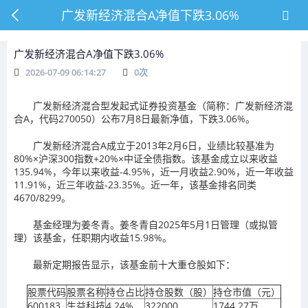
广发新经济混合A净值下跌3.06%
广发新经济混合A净值下跌3.06%
2026-07-09 06:14:27
0
次
广发新经济混合型发起式证券投资基金（简称：广发新经济混
合A，代码270050）公布7月8日最新净值，下跌3.06%。
广发新经济混合A成立于2013年2月6日，业绩比较基准为
80%×沪深300指数+20%×中证全债指数。该基金成立以来收益
135.94%，今年以来收益-4.95%，近一月收益2.90%，近一年收益
11.91%，近三年收益-23.35%。近一年，该基金排名同类
4670/8299。
基金经理为姜冬青。姜冬青自2025年5月1日管理（或拟管
理）该基金，任职期内收益15.98%。
最新定期报告显示，该基金前十大重仓股如下：
股票代码
股票名称
持仓占比
持仓股数（股）
持仓市值（元）
600183
生益科技
4.24%
322000
1744.27万