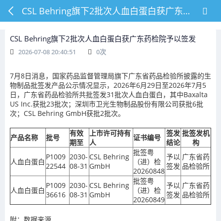
CSL Behring旗下2批次人血白蛋白获广东药检院予以签发
CSL Behring旗下2批次人血白蛋白获广东药检院予以签发
2026-07-08 20:40:51
0
次
7月8日消息，国家药品监督管理局旗下广东省药品检验所披露的生
物制品批签发产品公示情况显示，2026年6月29日至2026年7月5
日，广东省药品检验所共批签发31批次人血白蛋白，其中Baxalta
US Inc.获批23批次；深圳市卫光生物制品股份有限公司获批6批
次；CSL Behring GmbH获批2批次。
有效
上市许可持有
签发
批签发机
产品名称
批号
证书编号
期至
人
结论
构
批签粤
P1009
2030-
CSL Behring
予以
广东省药
人血白蛋白
（进）检
22544
08-31
GmbH
签发
品检验所
20260848
批签粤
P1009
2030-
CSL Behring
予以
广东省药
人血白蛋白
（进）检
36616
08-31
GmbH
签发
品检验所
20260849
附：数据来源