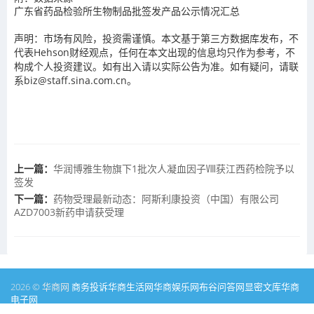
广东省药品检验所生物制品批签发产品公示情况汇总
声明：市场有风险，投资需谨慎。本文基于第三方数据库发布，不
代表Hehson财经观点，任何在本文出现的信息均只作为参考，不
构成个人投资建议。如有出入请以实际公告为准。如有疑问，请联
系biz@staff.sina.com.cn。
上一篇：
华润博雅生物旗下1批次人凝血因子Ⅷ获江西药检院予以
签发
下一篇：
药物受理最新动态：阿斯利康投资（中国）有限公司
AZD7003新药申请获受理
2026 © 华商网
商务投诉
华商生活网
华商娱乐网
布谷问答网
显密文库
华商
电子网