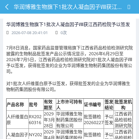
华润博雅生物旗下1批次人凝血因子Ⅷ获江西药检院予以签发
华润博雅生物旗下1批次人凝血因子Ⅷ获江西药检院予以签发
2026-07-08 20:41:01
0
次
7月8日消息，国家药品监督管理局旗下江西省药品检验检测研究院
披露的生物制品批签发产品公示情况显示，2026年6月29日至
2026年7月5日，江西省药品检验检测研究院对1批次人凝血因子Ⅷ
予以签发，获得批签发的企业为华润博雅生物制药集团股份有限公
司。
对1批次人纤维蛋白原予以签发，获得批签发的企业为华润博雅生
物制药集团股份有限公司。
有效
上市许可持有
签发
批签发机
产品名称
批号
证书编号
期至
人
结论
构
2029
华润博雅生物
江西省药
人纤维蛋白
RX202
批签赣检
予以
年3月
制药集团股份
品检验检
原
60316
20260227
签发
28日
有限公司
测研究院
2029
华润博雅生物
江西省药
人凝血因子
NY202
批签赣检
予以
年4月
制药集团股份
品检验检