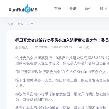
首页
资讯
民生
知识
首页
商业
正文
捍卫开发者政治行动委员会加入清晰度法案之争：委员
创始人
2026-06-04 01:03:12
0
次
银行委员会以15票赞成、9票反对推进众议院第3633号
后续考验在参议院全体会议，焦点是支持者能否捍卫当前
“捍卫开发者政治行动委员会”在立法仍有影响力节点介入
接下来需关注参与人员、提出的修正案，以及开发者责任
计划。
参议院草案缩小货币传输触发范围，规定只有明知故犯控
为，或提供追溯性救济。
将责任与实际控制挂钩可减少招聘、融资等方面不确定性，