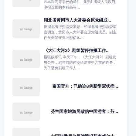
置本科高等学校的函件，9所由省级人民政府
申报设置的本科高等...
湖北省黄冈市人大常委会原党组成...
据湖北省纪委监委消息：经湖北省纪委监委审
查调查，黄冈市人大常委会原党组成员、副主
任吴美景丧失理想信念...
《大江大河2》剧组暂停拍摄工作...
搜狐娱乐讯 今天下午，《大江大河2》剧组发
布公告，称当前防控疫情是重中之重的任务，
为了避免剧组工作人...
泰国官方：已确诊8例新型冠状病...
芬兰国家旅游局致信中国游客：芬...