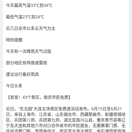
今天最高气温33℃到34℃
最低气温23℃到24℃
近几日全市以多云天气为主
特别提醒
今天有一次降雨天气过程
部分地区有阵雨或雷雨
建议出行备好雨具
今日头条
【官宣！43个景区，南京市民免费】
近日，
“东北超”大连主场景区免费游活动发布。
6月15日至6月21
日，来自上海市、江苏省、山东烟台市、西藏那曲市、新疆塔城地
区、兵团第八师、兵团第九师、湖北宜昌兴山县、重庆奉节县等辽
宁及大连和其他六市对口合作省市的市民朋友，无需赛事门票、无
任何消费门槛，凭借身份证，即可享大连主城区、金石滩国家旅游