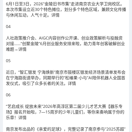
6月1日至3日，
2026“金陵旧书市集”走进南京农业大学卫岗校区。
本次市集设立近30个特色摊位，划分多个特色区域，兼顾文化传播
与休闲互动，人气十足。
详情
0
4
人社政策推介会、AIGC内容创作公开课、创业政策解析与投融资
对接……
“创聚金陵”6月创业服务安排来啦
，助力青年创客破解创业
难题→
详情
0
5
近日，
“智汇银发 宁海焕新”南京市鼓楼区银发经济场景清单发布会
在宁海路街道举办，
同期举行的“松椿果·小与”AI陪伴机器人全国首
发仪式，吸引了众多长者的关注。
详情
0
6
“艺启成长 绽放未来”
2026年高淳区第二届少儿才艺大赛【器乐专
场】报名开始啦，
7—15周岁的少年儿童们，等你来奏响属于你的
乐章！
详情
南京发布出品的《亲爱的足球》，完整记录了南京参与“2025苏超”