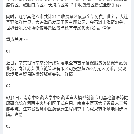
度假区、旅顺口片区、长海片区等12个收费景区景点全部免费。
同时，
辽宁其他六市共计31个收费景区景点全部免费
。此外，大连
圣亚海洋世界、大连海昌发现王国主题公园、金石滩山海奇幻谷、
世界音乐文化博物馆等景区景点还有专属优惠政策。
详情
重点关注>>
0
1
近日，
南京银行南京分行成功落地全市首单信保服务贸易保单融资
业务，
向江苏某供应链管理有限公司投放超760万元人民币，实现
跨境服务贸易融资领域新突破。
详情
0
2
6月1日，
南京中医药大学中医药垂直大模型创新应用基地暨浩鲸健
康研究院在河西中央科创区正式启用。
南京中医药大学省级人工智
能学院、江苏省智慧中医药健康工程研究中心成果转化基地同步揭
牌。
详情
0
3