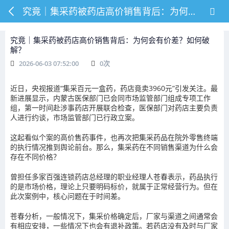
究竟｜集采药被药店高价销售背后：为何会有价差？如何破解？
究竟｜集采药被药店高价销售背后：为何会有价差？如何破
解？
2026-06-03 07:52:00
0
次
近日，央视报道“集采百元一盒药，药店竟卖3960元”引发关注。最
新进展显示，内蒙古医保部门已会同市场监管部门组成专项工作
组，第一时间赴涉事药店开展联合检查，医保部门对药店主要负责
人进行约谈，市场监管部门已行政立案。
这起看似个案的高价售药事件，也再次把集采药品在院外零售终端
的执行情况推到舆论前台。那么，集采药在不同销售渠道为什么会
存在不同价格？
曾担任多家百强连锁药店总经理的职业经理人苍春表示，药品执行
的是市场价格，理论上只要明码标价，就属于正常经营行为。但在
此次案例中，核心问题在于时间差。
苍春分析，一般情况下，集采价格确定后，厂家与渠道之间通常会
有相应安排，一些情况下也会有退补政策。若药店没有及时与厂家