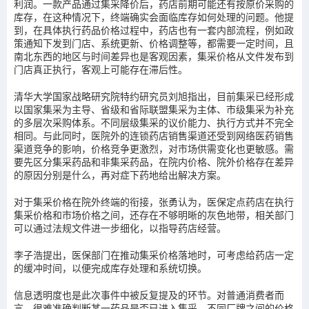
利润。一款产品通过集采降价后，药店前期可能还有按原价采购的
库存，在这种情况下，终端确实会面临库存如何处理的问题。他提
到，在具体执行药品价格过程中，药店也有一套内部流程，例如政
策通知下发到门店、系统更新、价格调整等，都需要一定时间，且
南北东西的地区与时间差异也是客观因素，集采价格从文件发布到
门店真正执行，客观上可能存在滞后性。
清华大学国家战略研究院特约研究员刘旭指出，目前集采已经形成
以国家集采为主导、省级和省际联盟集采为主体、市级集采为补充
的多层次采购体系。不同层级集采的议价能力、执行方式并不完全
相同。与此同时，医院外的连锁药店销售渠道还受到网络医药销售
渠道竞争的影响，价格竞争更激烈，对市场供需变化也更敏感。需
要先区分集采药品和非集采药品，在院内价格、院外价格存在差异
的原因分别是什么，再对症下药地给出解决方案。
对于集采价格在院外终端的衔接，张勇认为，医保定点药店在执行
集采价格和市场价格之间，还存在不够明晰的灰色地带，相关部门
可以通过法规文件进一步细化，以指导药店经营。
李子浩提出，医保部门在推动集采价格落地时，可考虑给药店一定
的缓冲时间，以便完成库存处理和系统切换。
信息透明度也是此次事件中被反复提及的环节。对普通消费者而
言，很难准确判断某一药品是否已进入集采、不同厂牌之间的价格