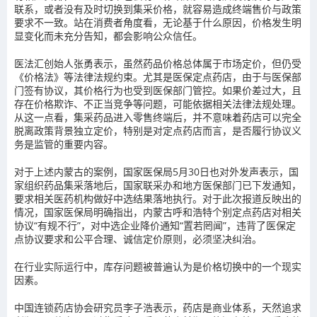
联系，或者没有及时切换到集采价格，就容易造成终端售价与政策
要求不一致。站在消费者角度看，无论基于什么原因，价格发生明
显变化而未充分告知，都会影响公众信任。
医法汇创始人张勇表示，虽然药品价格总体属于市场定价，但仍受
《价格法》等法律法规约束。尤其是医保定点药店，由于与医保部
门签有协议，其价格行为也受到医保部门管控。如果价差过大，且
存在价格欺诈、不正当竞争等问题，可能依据相关法律法规处理。
从这一点看，集采药品进入零售终端后，并不意味着药店可以完全
脱离政策背景独立定价，特别是对定点药店而言，是否履行协议义
务是监管的重要内容。
对于上述内蒙古的案例，国家医保局5月30日也对外发声表示，国
家组织药品集采落地后，国家联采办和地方医保部门已下发通知，
要求相关医药机构做好中选结果落地执行。对于此次报道反映出的
情况，国家医保局明确指出，内蒙古呼和浩特个别定点药店对相关
协议“有规不行”，对中选企业降价通知“置若罔闻”，违背了医保定
点协议要求和公平合理、诚信定价原则，必须坚决纠治。
在行业实际运行中，库存问题被普遍认为是价格切换中的一个现实
因素。
中国连锁药店协会研究员李子浩表示，药店是商业体系，天然追求