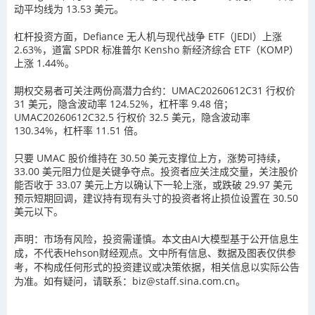
动平均线为 13.53 美元。
杠杆投资方面，Defiance 无人机与现代战争 ETF（JEDI）上涨
2.63%，道富 SPDR 标准普尔 Kensho 新经济综合 ETF（KOMP）
上涨 1.44%。
期权交易者可关注两份高潜力合约：UMAC20260612C31 行权价
31 美元，隐含波动率 124.52%，杠杆率 9.48 倍；
UMAC20260612C32.5 行权价 32.5 美元，隐含波动率
130.34%，杠杆率 11.51 倍。
只要 UMAC 股价维持在 30.50 美元支撑位上方，涨势可持续，
33.00 美元阻力位是关键争夺点。投资者应关注成交量，关注股价
能否收于 33.07 美元上方以确认下一轮上涨，或跌破 29.97 美元
预示短期回调，建议持有现有头寸的投资者将止损位设置在 30.50
美元以下。
声明：市场有风险，投资需谨慎。本文由AI大模型基于公开信息生
成，不代表Hehson财经观点。文中所有信息、数据及图表仅供参
考，不构成任何形式的投资建议或决策依据，相关信息以实际公告
为准。如有疑问，请联系：biz@staff.sina.com.cn。