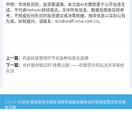
声明：市场有风险，投资需谨慎。本文由AI大模型基于公开信息生
成，不代表Hehson财经观点。文中所有信息、数据及图表仅供参
考，不构成任何形式的投资建议或决策依据，相关信息以实际公告
为准。如有疑问，请联系：biz@staff.sina.com.cn。
上一篇：
药品经营使用环节全品种信息化追溯
下一篇：
光纤是你错过的“收费公路”——但借贷方的玩法并非股权
玩法
2026 © 华商网
商务投诉
华商生活网
华商娱乐网
布谷问答网
显密文库
华商
电子网