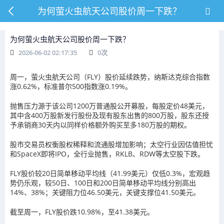
为何萤火虫航天公司股价周一下跌？
为何萤火虫航天公司股价周一下跌？
2026-06-02 02:17:35
0
次
周一，萤火虫航天公司（FLY）股价延续跌势，纳斯达克综合指数
涨0.62%，标准普尔500指数涨0.19%。
抛售压力源于该公司1200万普通股公开募股，每股定价48美元，
其中含400万股新发行股份及现有股东出售的800万股，股东还授
予承销商30天内以同样价格额外购买至多180万股的期权。
股市交易员权衡股权稀释和流通股增加影响；太空行业因估值担忧
和SpaceX即将IPO，全行业抛售，RKLB、RDW等太空股下跌。
FLY股价较20日简单移动平均线（41.99美元）仅低0.3%，宏观趋
势仍乐观，较50日、100日和200日简单移动平均线分别高出
14%、38%；关键阻力位46.50美元，关键支撑位41.50美元。
截至周一，FLY股价跌10.98%，至41.38美元。