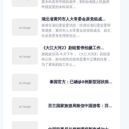
置本科高等学校的函件，9所由省级人民政府
申报设置的本科高等...
湖北省黄冈市人大常委会原党组成...
据湖北省纪委监委消息：经湖北省纪委监委审
查调查，黄冈市人大常委会原党组成员、副主
任吴美景丧失理想信念...
《大江大河2》剧组暂停拍摄工作...
搜狐娱乐讯 今天下午，《大江大河2》剧组发
布公告，称当前防控疫情是重中之重的任务，
为了避免剧组工作人...
泰国官方：已确诊8例新型冠状病...
芬兰国家旅游局致信中国游客：芬...