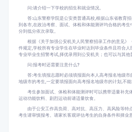
问:请介绍一下学校的招生和就业情况。
答:山东警察学院是公安类普通高校,根据山东省教育招
到各市,在政治考察、面试、体检和体能测评均合格的考生中
分到低分依次录取。
根据《关于加强公安机关人民警察招录工作的意见》《
件规定,学校所有专业学生在毕业时达到毕业条件且符合人
专业毕业生招警考试,择优录用到公安机关；也可以与其他
问:报考时还需要注意什么?
答:考生填报志愿时必须填报面向本人高考报名地级市的
地级市的考生,一定要填报面向高考报名地级市的计划,不
考生参加面试、体检和体能测评时可以携带适量补充体能
运动功能饮料、剧烈运动前请适量饮食。
由于公安工作高负荷、高对抗、高压力、高风险等特点和
考生请审慎报考。请家长客观评估考生的自身条件和择业意