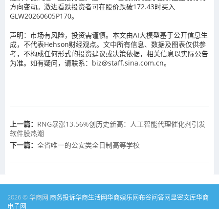
方向变动。激进看跌投资者可在股价跌破172.43时买入
GLW20260605P170。
声明：市场有风险，投资需谨慎。本文由AI大模型基于公开信息生
成，不代表Hehson财经观点。文中所有信息、数据及图表仅供参
考，不构成任何形式的投资建议或决策依据，相关信息以实际公告
为准。如有疑问，请联系：biz@staff.sina.com.cn。
上一篇：
RNG暴涨13.56%创历史新高：人工智能代理催化剂引发
软件股热潮
下一篇：
全省唯一的公安类全日制高等学校
2026 © 华商网
商务投诉
华商生活网
华商娱乐网
布谷问答网
显密文库
华商
电子网