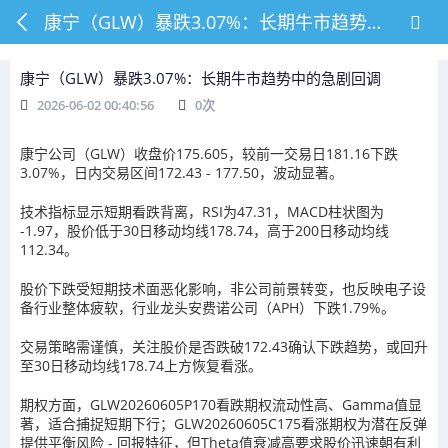
康宁（GLW）暴跌3.07%：长期牛市趋势中的急剧回调
康宁（GLW）暴跌3.07%：长期牛市趋势中的急剧回调
2026-06-02 00:40:56
0
次
康宁公司（GLW）收盘价175.605，较前一交易日181.16下跌
3.07%，日内交易区间172.43 - 177.50，波动显著。
技术指标显示短期看跌背离，RSI为47.31，MACD柱状图为
-1.97，股价低于30日移动均线178.74，高于200日移动均线
112.34。
股价下跌受短期技术面恶化影响，非公司前景转变，也反映电子设
备行业整体疲软，行业龙头安费诺公司（APH）下跌1.79%。
交易策略需谨慎，关注股价是否跌破172.43确认下跌趋势，或回升
至30日移动均线178.74上方恢复看涨。
期权方面，GLW20260605P170看跌期权流动性高、Gamma值显
著，适合捕捉短期下行；GLW20260605C175看涨期权为潜在反弹
提供平衡风险 - 回报特征，但Theta值衰减高要求股价迅速朝有利