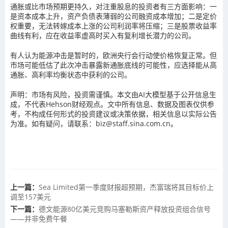
通胀或比市场预期更持久，对注重股息的投资者有三方面影响：一
是资本成本上升，资产负债表薄弱的公司融资成本增加；二是定价
权重要，无法转嫁成本上涨的公司利润率将压缩；三是股票收益率
曲线有利，应在收益率虚高时买入有复利增长潜力的公司。
有人认为能源冲击是暂时的，欧洲央行会行动使价格恢复正常。但
市场可能低估了此次冲击暴露新通胀底线的可能性，应选择能从高
通胀、高利率均衡状态中获利的公司。
声明：市场有风险，投资需谨慎。本文由AI大模型基于公开信息生
成，不代表Hehson财经观点。文中所有信息、数据及图表仅供参
考，不构成任何形式的投资建议或决策依据，相关信息以实际公告
为准。如有疑问，请联系：biz@staff.sina.com.cn。
上一篇：
Sea Limited第一季度财报超预期，杰富瑞将其目标价上
调至157美元
下一篇：
德文能源80亿美元竞购马塞勒斯资产释放投资组合信号
——并非免费午餐