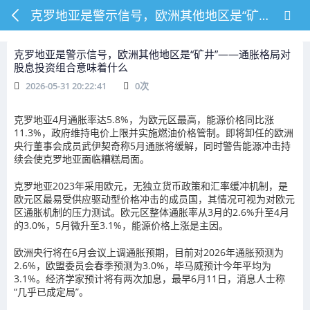
克罗地亚是警示信号，欧洲其他地区是“矿井”——通胀格局对股息投资组合意味着什么
克罗地亚是警示信号，欧洲其他地区是“矿井”——通胀格局对
股息投资组合意味着什么
2026-05-31 20:22:41
0
次
克罗地亚4月通胀率达5.8%，为欧元区最高，能源价格同比涨
11.3%，政府维持电价上限并实施燃油价格管制。即将卸任的欧洲
央行董事会成员武伊契奇称5月通胀将缓解，同时警告能源冲击持
续会使克罗地亚面临糟糕局面。
克罗地亚2023年采用欧元，无独立货币政策和汇率缓冲机制，是
欧元区最易受供应驱动型价格冲击的成员国，其情况可视为对欧元
区通胀机制的压力测试。欧元区整体通胀率从3月的2.6%升至4月
的3.0%，5月微升至3.1%，能源价格上涨是主因。
欧洲央行将在6月会议上调通胀预期，目前对2026年通胀预测为
2.6%，欧盟委员会春季预测为3.0%，毕马威预计今年平均为
3.1%。经济学家预计将有两次加息，最早6月11日，消息人士称
“几乎已成定局”。