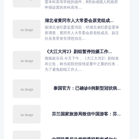
置本科高等学校的函件，9所由省级人民政府
申报设置的本科高等...
湖北省黄冈市人大常委会原党组成...
据湖北省纪委监委消息：经湖北省纪委监委审
查调查，黄冈市人大常委会原党组成员、副主
任吴美景丧失理想信念...
《大江大河2》剧组暂停拍摄工作...
搜狐娱乐讯 今天下午，《大江大河2》剧组发
布公告，称当前防控疫情是重中之重的任务，
为了避免剧组工作人...
泰国官方：已确诊8例新型冠状病...
芬兰国家旅游局致信中国游客：芬...