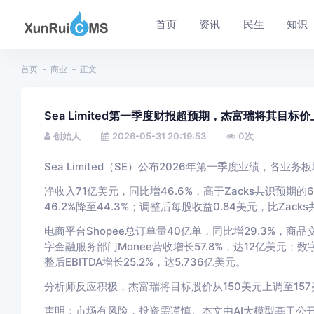
首页
资讯
民生
知识
首页
商业
正文
Sea Limited第一季度财报超预期，杰富瑞将其目标价
创始人
2026-05-31 20:19:53
0
次
Sea Limited（SE）公布2026年第一季度业绩，各
净收入71亿美元，同比增46.6%，高于Zacks共识预期的
46.2%降至44.3%；调整后每股收益0.84美元，比Zack
电商平台Shopee总订单量40亿单，同比增29.3%，商品
字金融服务部门Monee营收增长57.8%，达12亿美元；数字
整后EBITDA增长25.2%，达5.736亿美元。
分析师反应积极，杰富瑞将目标股价从150美元上调至157
声明：市场有风险，投资需谨慎。本文由AI大模型基于公开