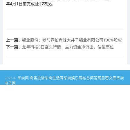
年4月1日前完成证书转换。
上一篇：
锡业股份：参与竞拍赤峰大井子锡业有限公司100%股权
下一篇：
龙星科技5日空头行情，主力资金净流出，估值高位
2026 © 华商网
商务投诉
华商生活网
华商娱乐网
布谷问答网
显密文库
华商
电子网