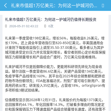
礼来市值超1万亿美元：为何这一护城河仍值得长期投资
礼来市值超1万亿美元：为何这一护城河仍值得长期投资
2026-05-31 02:43:22
0
次
礼来第一季度营收198亿美元，增长56%，每股收益8.26美元，增
长170%，还上调全年营收指引至820-850亿美元，非美国通用会
计准则下每股收益指引上调至35.50-37.00美元。看多者认为其护
城河能承受定价压力并实现复利增长，看空者则担心定价和医保报
销压力超销量增长和产品组合广度时，万亿美元估值难维持。
礼来护城河不仅是抵御降价能力，更能将科研领先转化为现金收
益。替尔泊肽一季度营收86.6亿美元，关键产品营收134亿美元，
免疫学等产品线增长160%，其平台在2025年综合销售额和肥胖症
药物市场份额领先；FDA批准福达优，剂型广度可吸引新用户、提
高用药依从性；研发投入35亿美元，占营收18%，orforglipron有
多项积极3期试验结果。
估值模型显示到2028年12月31日，礼来股价约为每股1373美元，
总回报率约44.1%，年化回报率14.3%。打破看多理由的情况是定
价和医保报销压力下降速度超产品组合销量增长速度，还有政策不