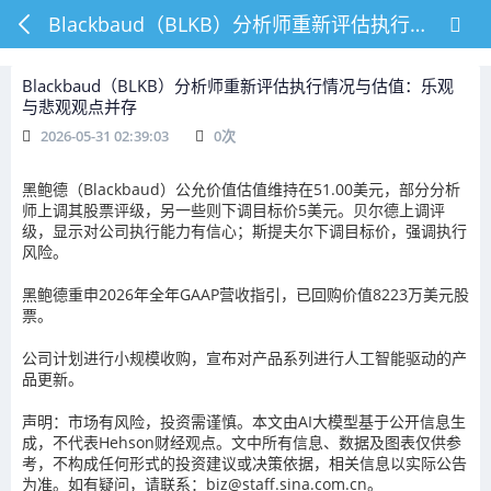
Blackbaud（BLKB）分析师重新评估执行情况与估值：乐观与悲观观点并存
Blackbaud（BLKB）分析师重新评估执行情况与估值：乐观
与悲观观点并存
2026-05-31 02:39:03
0
次
黑鲍德（Blackbaud）公允价值估值维持在51.00美元，部分分析
师上调其股票评级，另一些则下调目标价5美元。贝尔德上调评
级，显示对公司执行能力有信心；斯提夫尔下调目标价，强调执行
风险。
黑鲍德重申2026年全年GAAP营收指引，已回购价值8223万美元股
票。
公司计划进行小规模收购，宣布对产品系列进行人工智能驱动的产
品更新。
声明：市场有风险，投资需谨慎。本文由AI大模型基于公开信息生
成，不代表Hehson财经观点。文中所有信息、数据及图表仅供参
考，不构成任何形式的投资建议或决策依据，相关信息以实际公告
为准。如有疑问，请联系：biz@staff.sina.com.cn。