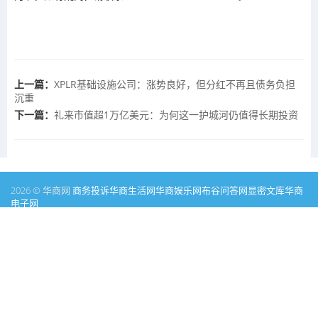
上一篇：
XPLR基础设施公司：涨势良好，但分红不再且债务负担
沉重
下一篇：
礼来市值超1万亿美元：为何这一护城河仍值得长期投资
2026 © 华商网
商务投诉
华商生活网
华商娱乐网
布谷问答网
显密文库
华商
电子网