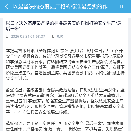
以最坚决的态度最严格的标准最务实的作风打通安全生产“最后一米”
以最坚决的态度最严格的标准最务实的作风打通安全生产“最
后一米”
2026-05-31 01:58:37
0
次
本报乌鲁木齐讯（全媒体记者 禚艺 张美玲） 5月30日，兵团召开
安全生产视频会议，传达学习贯彻习近平总书记重要指示批示精神
和李强总理批示要求，传达刚结束的全国安全生产视频会议精神，
落实兵团党委工作部署，通报兵团近期安全生产工作情况，安排下
阶段重点工作。自治区副主席、兵团党委副书记、司令员薛斌主持
会议并讲话。
薛斌指出，各级各部门要提高政治站位，在思想认识上再深化，坚
决树牢“隐患就是事故”理念，深刻汲取近期全国重特大事故教训，
重拳出击“打非治违”，加强安全生产监督执法，坚决惩处安全生产
违法违规行为，狠抓安全生产管理措施落地，切实提高本质安全水
平，牢牢守住兵团安全发展生命线。
薛斌强调，要压紧压实责任，打通安全生产“最后一米”。加快构建
责任闭环，严格落实“党政同责、一岗双责、齐抓共管、失职追责”