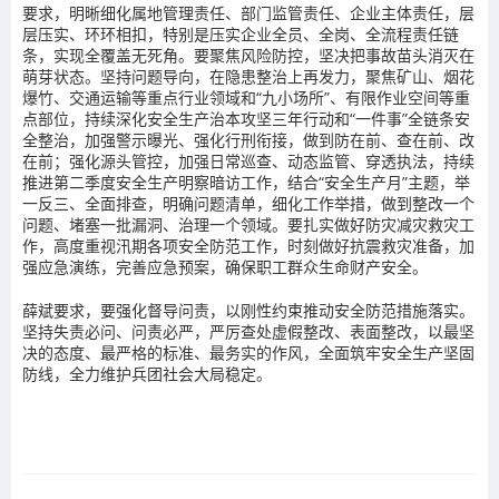
要求，明晰细化属地管理责任、部门监管责任、企业主体责任，层
层压实、环环相扣，特别是压实企业全员、全岗、全流程责任链
条，实现全覆盖无死角。要聚焦风险防控，坚决把事故苗头消灭在
萌芽状态。坚持问题导向，在隐患整治上再发力，聚焦矿山、烟花
爆竹、交通运输等重点行业领域和“九小场所”、有限作业空间等重
点部位，持续深化安全生产治本攻坚三年行动和“一件事”全链条安
全整治，加强警示曝光、强化行刑衔接，做到防在前、查在前、改
在前；强化源头管控，加强日常巡查、动态监管、穿透执法，持续
推进第二季度安全生产明察暗访工作，结合“安全生产月”主题，举
一反三、全面排查，明确问题清单，细化工作举措，做到整改一个
问题、堵塞一批漏洞、治理一个领域。要扎实做好防灾减灾救灾工
作，高度重视汛期各项安全防范工作，时刻做好抗震救灾准备，加
强应急演练，完善应急预案，确保职工群众生命财产安全。
薛斌要求，要强化督导问责，以刚性约束推动安全防范措施落实。
坚持失责必问、问责必严，严厉查处虚假整改、表面整改，以最坚
决的态度、最严格的标准、最务实的作风，全面筑牢安全生产坚固
防线，全力维护兵团社会大局稳定。