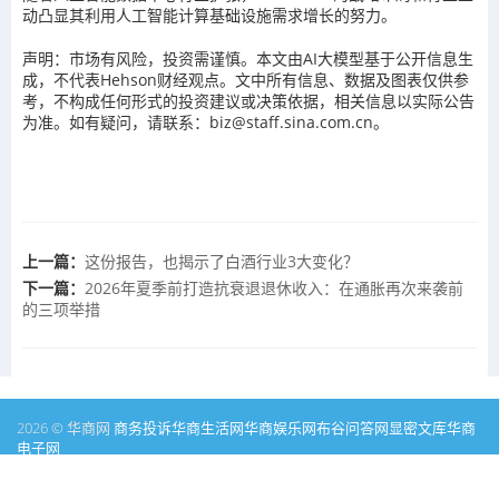
动凸显其利用人工智能计算基础设施需求增长的努力。
声明：市场有风险，投资需谨慎。本文由AI大模型基于公开信息生
成，不代表Hehson财经观点。文中所有信息、数据及图表仅供参
考，不构成任何形式的投资建议或决策依据，相关信息以实际公告
为准。如有疑问，请联系：biz@staff.sina.com.cn。
上一篇：
这份报告，也揭示了白酒行业3大变化？
下一篇：
2026年夏季前打造抗衰退退休收入：在通胀再次来袭前
的三项举措
2026 © 华商网
商务投诉
华商生活网
华商娱乐网
布谷问答网
显密文库
华商
电子网