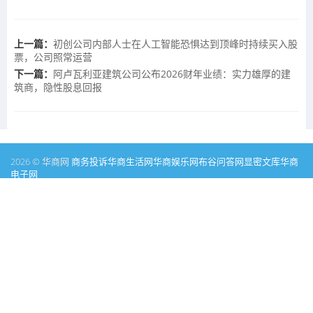
上一篇：
初创公司内部人士在人工智能恐惧达到顶峰时持续买入股
票，公司照常运营
下一篇：
阿卢瓦利亚建筑公司公布2026财年业绩：实力雄厚的建
筑商，隐性股息回报
2026 © 华商网
商务投诉
华商生活网
华商娱乐网
布谷问答网
显密文库
华商
电子网