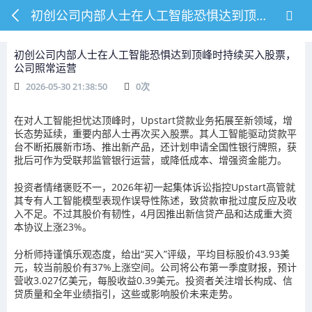
初创公司内部人士在人工智能恐惧达到顶峰时持续买入股票，公司照常运营
初创公司内部人士在人工智能恐惧达到顶峰时持续买入股票，
公司照常运营
2026-05-30 21:38:50
0
次
在对人工智能担忧达顶峰时，Upstart贷款业务拓展至新领域，增
长态势延续，重要内部人士再次买入股票。其人工智能驱动贷款平
台不断拓展新市场、推出新产品，还计划申请全国性银行牌照，获
批后可作为受联邦监管银行运营，或降低成本、增强资金能力。
投资者情绪褒贬不一，2026年初一起集体诉讼指控Upstart高管就
其专有人工智能模型表现作误导性陈述，致贷款审批过度反应及收
入不足。不过其股价有韧性，4月因推出新信贷产品和达成重大资
本协议上涨23%。
分析师持谨慎乐观态度，给出“买入”评级，平均目标股价43.93美
元，较当前股价有37%上涨空间。公司将公布第一季度财报，预计
营收3.027亿美元，每股收益0.39美元。投资者关注增长构成、信
贷质量和全年业绩指引，这些或影响股价未来走势。