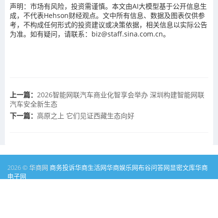
声明：市场有风险，投资需谨慎。本文由AI大模型基于公开信息生
成，不代表Hehson财经观点。文中所有信息、数据及图表仅供参
考，不构成任何形式的投资建议或决策依据，相关信息以实际公告
为准。如有疑问，请联系：biz@staff.sina.com.cn。
上一篇：
2026智能网联汽车商业化智享会举办 深圳构建智能网联
汽车安全新生态
下一篇：
高原之上 它们见证西藏生态向好
2026 © 华商网
商务投诉
华商生活网
华商娱乐网
布谷问答网
显密文库
华商
电子网