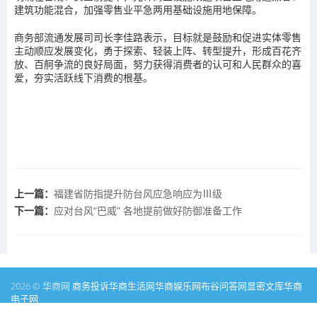
建筑功能混合，加强零售业平急两用基础设施用地保障。
商务部流通发展司司长李佳路表示，目标就是鼓励和促进实体零售
主动顺应发展变化，勇于探索、轻装上阵、转型提升，形成百花齐
放、百舸争流的良好局面，努力获得消费者的认可和人民群众的喜
爱，夯实活跃线下消费的根基。
上一篇：
福建省防指提升防台风应急响应为Ⅲ级
下一篇：
应对台风“巴威” 各地提前做好防御准备工作
2026 © 华商网
商务投诉
华商生活网
华商娱乐网
布谷问答网
显密文库
华商
电子网