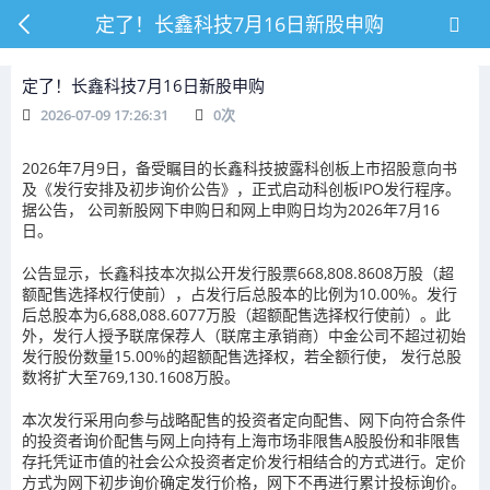
定了！长鑫科技7月16日新股申购
定了！长鑫科技7月16日新股申购
2026-07-09 17:26:31
0
次
2026年7月9日，备受瞩目的长鑫科技披露科创板上市招股意向书
及《发行安排及初步询价公告》，正式启动科创板IPO发行程序。
据公告，
公司新股网下申购日和网上申购日均为2026年7月16
日
。
公告显示，长鑫科技本次拟公开发行股票668,808.8608万股（超
额配售选择权行使前），占发行后总股本的比例为10.00%。发行
后总股本为6,688,088.6077万股（超额配售选择权行使前）。此
外，发行人授予联席保荐人（联席主承销商）中金公司不超过初始
发行股份数量15.00%的超额配售选择权，若全额行使，
发行总股
数将扩大至769,130.1608万股
。
本次发行采用向参与战略配售的投资者定向配售、网下向符合条件
的投资者询价配售与网上向持有上海市场非限售A股股份和非限售
存托凭证市值的社会公众投资者定价发行相结合的方式进行。定价
方式为网下初步询价确定发行价格，网下不再进行累计投标询价。