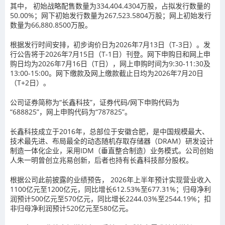
其中，
初始战略配售数量为334,404.4304万股，占拟发行数量的
50.00%
；网下初始发行数量为267,523.5804万股；网上初始发行
数量为66,880.8500万股。
根据发行时间安排，初步询价日为2026年7月13日（T-3日）。发
行公告将于2026年7月15日（T-1日）刊登。网下申购日和网上申
购日均为2026年7月16日（T日），网上申购时间为9:30-11:30及
13:00-15:00。网下缴款及网上缴款截止日均为2026年7月20日
（T+2日）。
公司证券简称为“长鑫科技”，证券代码/网下申购代码为
“688825”，网上申购代码为“787825”。
长鑫科技成立于2016年，总部位于安徽合肥，是中国规模最大、
技术最先进、布局最全的动态随机存取存储器（DRAM）研发设计
制造一体化企业，采用IDM（垂直整合制造）业务模式。公司创始
人朱一明曾创立兆易创新，后者也持有长鑫科技部分股权。
根据公司此前披露的业绩预告，
2026年上半年预计实现营业收入
1100亿元至1200亿元，同比增长612.53%至677.31%；归母净利
润预计500亿元至570亿元，同比增长2244.03%至2544.19%；扣
非归母净利润预计520亿元至580亿元。