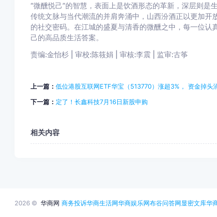
“微醺悦己”的智慧，表面上是饮酒形态的革新，深层则是
传统文脉与当代潮流的并肩奔涌中，山西汾酒正以更加开
的社交密码。在江城的盛夏与清香的微醺之中，每一位认
己的高品质生活答案。
责编:金怡杉 | 审校:陈筱娟 | 审核:李震 | 监审:古筝
上一篇：
低位港股互联网ETF华宝（513770）涨超3%， 资金掉头涌
下一篇：
定了！长鑫科技7月16日新股申购
相关内容
2026 ©
华商网
商务投诉
华商生活网
华商娱乐网
布谷问答网
显密文库
华