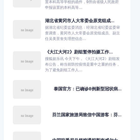
置本科高等学校的函件，9所由省级人民政府
申报设置的本科高等...
湖北省黄冈市人大常委会原党组成...
据湖北省纪委监委消息：经湖北省纪委监委审
查调查，黄冈市人大常委会原党组成员、副主
任吴美景丧失理想信念...
《大江大河2》剧组暂停拍摄工作...
搜狐娱乐讯 今天下午，《大江大河2》剧组发
布公告，称当前防控疫情是重中之重的任务，
为了避免剧组工作人...
泰国官方：已确诊8例新型冠状病...
芬兰国家旅游局致信中国游客：芬...