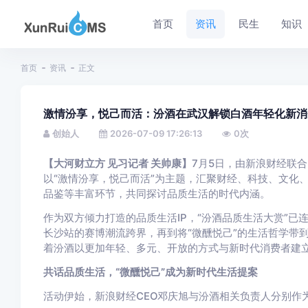
首页
资讯
民生
知识
首页
资讯
正文
激情汾享，悦己而活：汾酒在武汉解锁白酒年轻化新消
创始人
2026-07-09 17:26:13
0
次
【大河财立方 见习记者 关帅康】
7月5日，由新浪财经联
以“激情汾享，悦己而活”为主题，汇聚财经、科技、文化
品鉴等丰富环节，共同探讨品质生活的时代内涵。
作为双方倾力打造的品质生活IP，“汾酒品质生活大赏”已连
长沙站的赛博潮流跨界，再到将“微醺悦己”的生活哲学带
着汾酒以更加年轻、多元、开放的方式与新时代消费者建
共话品质生活，“微醺悦己”成为新时代生活提案
活动伊始，新浪财经CEO邓庆旭与汾酒相关负责人分别作