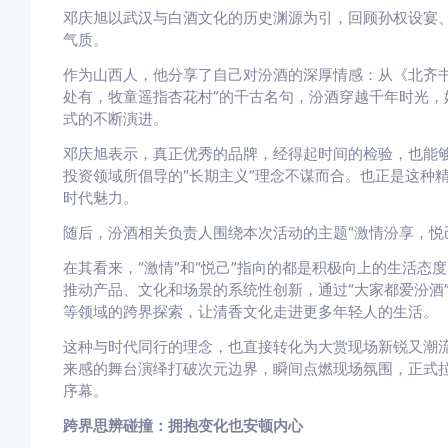
邓庆旭以武汉与白酒文化的历史渊源为引，回顾孙权设宴
气质。
作为山西人，他分享了自己对汾酒的深厚情感：从《北齐书
处有，牧童遥指杏花村”的千古名句，汾酒穿越千年时光，
式的不断演进。
邓庆旭表示，真正优秀的品牌，经得起时间的检验，也能
投资领域所倡导的“长期主义”理念不谋而合。也正是这种
时代魅力。
随后，汾酒相关负责人围绕本次活动的主题“激情汾享，悦
在其看来，“激情”和“悦己”指向的都是积极向上的生活
推动产品、文化和场景的系统性创新，通过“大家都爱汾酒
等领域的跨界探索，让清香文化走进更多年轻人的生活。
这种与时代同行的理念，也直接转化为大赏现场新锐又潮
来感的舞台演绎打破次元边界，瞬间点燃现场氛围，正式
序幕。
跨界思辨碰撞：拥抱变化也安顿内心