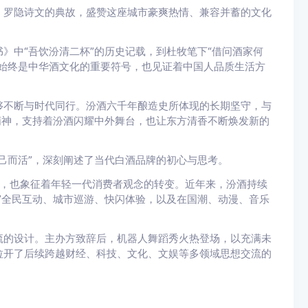
、罗隐诗文的典故，盛赞这座城市豪爽热情、兼容并蓄的文化
》中“吾饮汾清二杯”的历史记载，到杜牧笔下“借问酒家何
始终是中华酒文化的重要符号，也见证着中国人品质生活方
够不断与时代同行。汾酒六千年酿造史所体现的长期坚守，与
精神，支持着汾酒闪耀中外舞台，也让东方清香不断焕发新的
己而活”，深刻阐述了当代白酒品牌的初心与思考。
态度，也象征着年轻一代消费者观念的转变。近年来，汾酒持续
”全民互动、城市巡游、快闪体验，以及在国潮、动漫、音乐
流的设计。主办方致辞后，机器人舞蹈秀火热登场，以充满未
拉开了后续跨越财经、科技、文化、文娱等多领域思想交流的