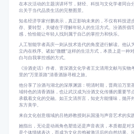
在本次活动的主题演讲环节，财经、科技与文化学者同台分
出关于当代品质生活的完整图景。
知名经济学家付鹏表示，真正影响未来的，不仅有科技进
存、要转型，关键在于理解年轻人的生活方式。汾酒所倡导
感，恰恰能让年轻人找到属于自己的掌控力和快乐。
人工智能学者高庆一则从技术迭代的角度进行解读。他认
立内在秩序。诸如“微醺”这样的生活方式，本质上是一种
白与自我掌控感的方式。
《汾酒史话》作者、资深酒文化学者王文清用文献与实物考
里的“万里茶路”清香酒脉寻根之旅。
他分享了汾酒与湖北的深厚渊源：明清时期，晋商沿万里
域特色的清香酒脉，也让武汉成为汾酒文化传播的重要节
承载着文化的交融。如王文清所言，知史方能懂味，抛开
东方美学。
来自文化创意领域的吕艳婷教授则从国漫与声音艺术的实践
她指出，无论是动画角色塑造还是声音表演，本质都是对文
是个体情绪表达，而成为文化共鸣被激活后的自然结果。