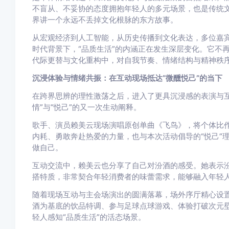
不盲从、不妥协的态度拥抱年轻人的多元场景，也是传统
界讲一个永远不丢掉文化根脉的东方故事。
从宏观经济到人工智能，从历史传播到文化表达，多位嘉
时代背景下，“品质生活”的内涵正在发生深层变化。它不
代际更替与文化重构中，对自我节奏、情绪结构与精神秩
沉浸体验与情绪共振：在互动现场抵达“微醺悦己”的当下
在跨界思辨的理性激荡之后，进入了更具沉浸感的表演与互
情”与“悦己”的又一次生动阐释。
歌手、演员赖美云现场演唱原创单曲《飞鸟》，将个体比
内耗、勇敢奔赴热爱的力量，也与本次活动倡导的“悦己”
做自己。
互动交流中，赖美云也分享了自己对汾酒的感受。她表示汾
搭特质，非常契合年轻消费者的味蕾需求，能够融入年轻
随着现场互动与主会场演出的圆满落幕，场外序厅精心设
酒为基底的饮品特调、参与足球点球游戏、体验打破次元
轻人感知“品质生活”的活态场景。