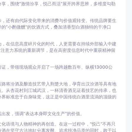
享，围绕“激情汾享，悦己而活”展开跨界思辨，多维度勾勒
步，还有由代际变化带来的消费与价值观转变。传统品牌要生
的“小酌微醺”的饮酒方式，叠加清香型白酒独特的干净口
为，在信息高度碎片化的时代，人更需要在持续外部输入中建
对注意力系统的重新调节，是在高密度信息时代中重获精神留
证，带领现场观众开启了一场跨越数百年、纵横13000公
茶路将汾酒及酿造技艺带入荆楚大地，孕育出汉汾酒等具有地
点。从杏花村到江城武汉，一杯清香酒见证着技艺的传承，也
外界标准忠于自身味觉，这正是中国传统白酒里流淌的顶级的
出发，强调“表达本身即文化生产”的价值。
化语境与人物精神的再创造。在这一过程中，“悦己”不再只
汾酒在坚守古法地缸分离发酵、追求纯净品质的同时，敢于以