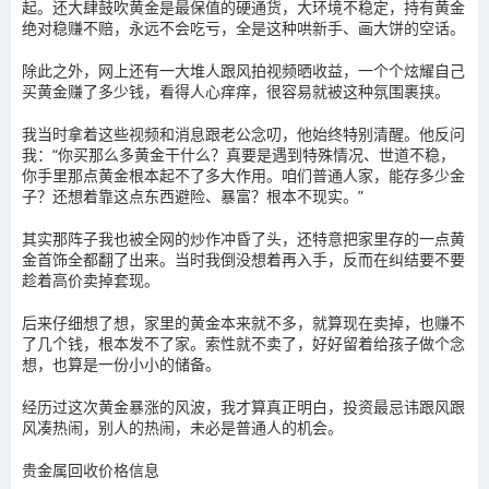
起。还大肆鼓吹黄金是最保值的硬通货，大环境不稳定，持有黄金
绝对稳赚不赔，永远不会吃亏，全是这种哄新手、画大饼的空话。
除此之外，网上还有一大堆人跟风拍视频晒收益，一个个炫耀自己
买黄金赚了多少钱，看得人心痒痒，很容易就被这种氛围裹挟。
我当时拿着这些视频和消息跟老公念叨，他始终特别清醒。他反问
我：“你买那么多黄金干什么？真要是遇到特殊情况、世道不稳，
你手里那点黄金根本起不了多大作用。咱们普通人家，能存多少金
子？还想着靠这点东西避险、暴富？根本不现实。”
其实那阵子我也被全网的炒作冲昏了头，还特意把家里存的一点黄
金首饰全都翻了出来。当时我倒没想着再入手，反而在纠结要不要
趁着高价卖掉套现。
后来仔细想了想，家里的黄金本来就不多，就算现在卖掉，也赚不
了几个钱，根本发不了家。索性就不卖了，好好留着给孩子做个念
想，也算是一份小小的储备。
经历过这次黄金暴涨的风波，我才算真正明白，投资最忌讳跟风跟
风凑热闹，别人的热闹，未必是普通人的机会。
贵金属回收价格信息