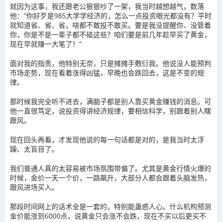
就因为这事，我还跟老公狠狠吵了一架，我当时越想越气，数落
他：“你好歹是985大学学经济的，怎么一点投资眼光都没有？平时
就知道省、省、省，啥都不敢投不敢买。要是我没提醒你、没管着
你，你是不是一辈子都不碰这些？咱们要是前几年趁早买了黄金，
现在早就赚一大笔了！”
面对我的指责，他特别无奈，只是摊摊手敷衍我。他说没人能预判
市场走势，现在看着涨得凶猛，早晚也会跌回去，这是不变的规
律。
那时候我完全听不进去，满脑子都是别人靠买黄金赚钱的消息。可
他一直很笃定，说投资得讲经济规律，要相信科学，别跟着别人瞎
跟风。
现在回头再看，才发现他说的每一句话都是对的，是我当时太浮
躁、太盲目了。
我们普通人真的太容易被市场氛围带偏了。尤其是黄金行情火爆的
时候，金价一天一个价，一路飙升，大部分人都会跟着头脑发热，
跟风进场买入。
那段时间网上的话术全是一套的，特别能蛊惑人心。什么机构预测
金价能涨到6000点，说黄金只会涨不会跌，现在不买以后更买不