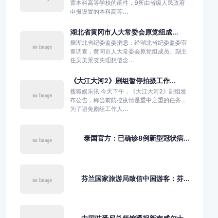
置本科高等学校的函件，9所由省级人民政府
申报设置的本科高等...
湖北省黄冈市人大常委会原党组成...
据湖北省纪委监委消息：经湖北省纪委监委审
查调查，黄冈市人大常委会原党组成员、副主
任吴美景丧失理想信念...
《大江大河2》剧组暂停拍摄工作...
搜狐娱乐讯 今天下午，《大江大河2》剧组发
布公告，称当前防控疫情是重中之重的任务，
为了避免剧组工作人...
泰国官方：已确诊8例新型冠状病...
芬兰国家旅游局致信中国游客：芬...