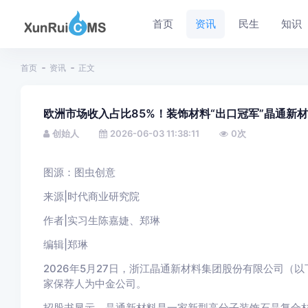
首页
资讯
民生
知识
首页
资讯
正文
欧洲市场收入占比85%！装饰材料“出口冠军”晶通新
创始人
2026-06-03 11:38:11
0
次
图源：图虫创意
来源|时代商业研究院
作者|实习生陈嘉婕、郑琳
编辑|郑琳
2026年5月27日，浙江晶通新材料集团股份有限公司（
家保荐人为中金公司。
招股书显示，晶通新材料是一家新型高分子装饰石晶复合