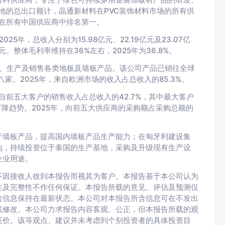
内地的总出口额计，晶通新材料在PVC装饰材料市场的所有供
司在所有中国供应商中排名第一。
5年，总收入分别为15.98亿元、22.19亿元及23.07亿
亿元。整体毛利率维持在36%左右，2025年为36.8%。
计、生产及销售各类地板及墙板产品。该公司产品已销往全球
家。2025年，来自欧洲市场的收入占总收入的85.3%。
自前五大客户的销售收入占总收入的42.7%，其中最大客户
下降趋势。2025年，向前五大供应商的采购额占采购总额的
于墙板产品，提高国内墙板产品生产能力；在匈牙利建设集
地，持续投资位于泰国的生产基地，采购及升级现有生产设
企业用途。
不因接收人收到本报告而视其为客户。本报告基于本公司认为
性及完整性不作任何保证。本报告所载的意见、评估及预测仅
含信息保持在最新状态。本公司对本报告所含信息可在不发出
或修改。本公司力求报告内容客观、公正，但本报告所载的观
征价。该等观点、建议并未考虑到个别投资者的具体投资目