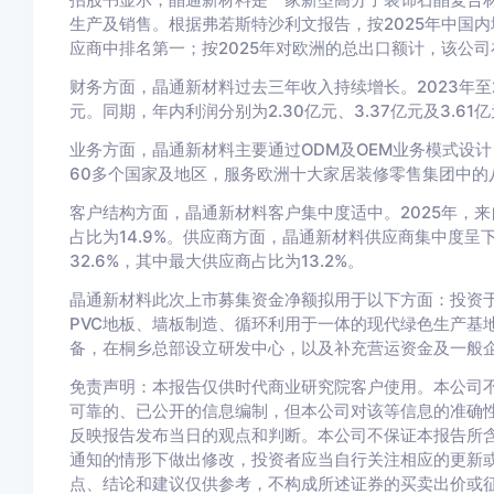
生产及销售。根据弗若斯特沙利文报告，按2025年中国
应商中排名第一；按2025年对欧洲的总出口额计，该公
财务方面，晶通新材料过去三年收入持续增长。2023年至202
元。同期，年内利润分别为2.30亿元、3.37亿元及3.61
业务方面，晶通新材料主要通过ODM及OEM业务模式设
60多个国家及地区，服务欧洲十大家居装修零售集团中的八
客户结构方面，晶通新材料客户集中度适中。2025年，来
占比为14.9%。供应商方面，晶通新材料供应商集中度呈
32.6%，其中最大供应商占比为13.2%。
晶通新材料此次上市募集资金净额拟用于以下方面：投资
PVC地板、墙板制造、循环利用于一体的现代绿色生产基
备，在桐乡总部设立研发中心，以及补充营运资金及一般
免责声明：本报告仅供时代商业研究院客户使用。本公司
可靠的、已公开的信息编制，但本公司对该等信息的准确
反映报告发布当日的观点和判断。本公司不保证本报告所
通知的情形下做出修改，投资者应当自行关注相应的更新
点、结论和建议仅供参考，不构成所述证券的买卖出价或