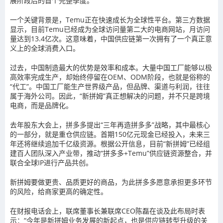
展阶段后的首个完整季度。
一个关键背景是，Temu正在快速成长为全球性平台。第三方数据
显示，目前Temu已经成为全球访问量第二大的电商网站，月访问
量达到13.4亿次。这意味着，中国供应链第一次拥有了一个真正意
义上的全球消费入口。
过去，中国制造最大的优势是效率和成本。大量中国工厂能够以极
高效率完成生产，却始终停留在OEM、ODM阶段，也就是俗称的
“代工”。中国工厂能生产世界级产品，但品牌、渠道与利润，往往
属于海外公司。因此，“新拼姆”真正想解决的问题，并不只是跨境
电商，而是品牌化。
去年股东大会上，拼多多提出“三年再造拼多多”战略，其中最核心
的一部分，就是重仓供应链。首期150亿元现金已经投入，未来三
年还将继续追加千亿级资源。根据公开信息，目前“新拼姆”已经组
建百人团队深入产业带，推动“拼多多+Temu”供应链资源整合，并
联合全球IP进行产品共创。
新拼姆要做更贵、品质更好的商品，为此拼多多愿意承担更多环节
的风险，给商家更高的确定性。
在财报电话会上，联席董事长兼联席CEO陈磊在谈及此布局时表
示：“今年是新拼姆业务发展的新起点，也是供应链转型升级的关