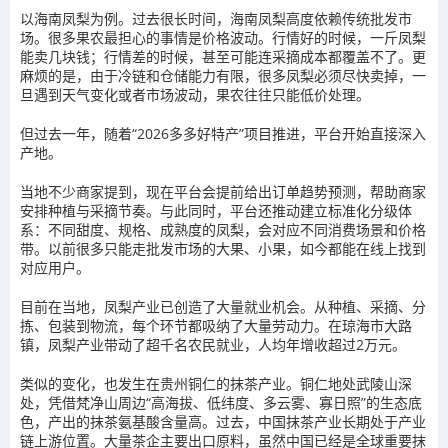
以海南凤梨为例。过去很长时间，海南凤梨高度依赖传统批发市
场。很多果农最担心的事情是价格波动。行情好的时候，一斤凤梨
能卖几块钱；行情差的时候，甚至可能连采摘成本都覆盖不了。更
麻烦的是，由于冷链和仓储能力有限，很多凤梨必须尽快卖掉，一
旦遇到天气变化或者市场波动，果农往往只能低价处理。
但过去一年，随着“2026多多好特产”项目推进，平台开始直接深入
产地。
当地不少商家提到，现在平台会提前给出订单趋势预测，帮助商家
安排种植与采摘节奏。与此同时，平台还推动建立标准化分级体
系：不同甜度、规格、成熟度的凤梨，会对应不同消费场景和价格
带。以前很多只能走批发市场的大果、小果，如今都能在线上找到
对应用户。
目前在当地，凤梨产业已创造了大量就业机会。从种植、采摘、分
拣、包装到物流，每个环节都吸纳了大量劳动力。在琼海市大路
镇，凤梨产业带动了超千名农民就业，人均年增收超过2万元。
类似的变化，也发生在贵州铜仁的抹茶产业。铜仁地处武陵山深
处，凭借梵净山周边“高海拔、低纬度、多云雾、寡日照”的生态底
色，产出的抹茶氨基酸含量高。过去，中国抹茶产业长期处于产业
链上游位置。大量茶企主要出口原料，虽然中国已经是全球重要抹