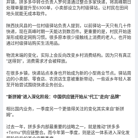
井镇，拼多多中转仓负责人罗何清通过整合多家快递，将高峰期日
处理单量提升至6300单，小卖部设立为村级驿站，让村民在田间
地头就能无成本取件。
陕西扶风县的一位村级驿站负责人提到，以前驿站一天只有几十件
快递，现在高峰时期一天能达到数百件。更重要的是，村民开始逐
渐形成稳定网购习惯。很多原本很少接触线上消费的老人，也开始
通过村级驿站购买生活用品。
物流末端的变化，实际上会反向改变乡村消费结构。因为只有真正
“送得到”，消费需求才会被释放。
在很多乡镇，快递站点本身也开始成为新的小型商业节点。驿站周
边的小卖部、零食店、农资店生意被重新带动，一些返乡年轻人甚
至开始尝试围绕快递业务创业。
“新拼姆”进入深化阶段：中国供应链开始从“代工”走向“品牌”
相比国内业务，一季度另一个更值得关注的变化其实来自“新拼
姆”。
过去一年，拼多多内部最重要的战略之一，就是推动“拼多多
+Temu”供应链整合。而今年第一季度，则是这一体系进入深化发