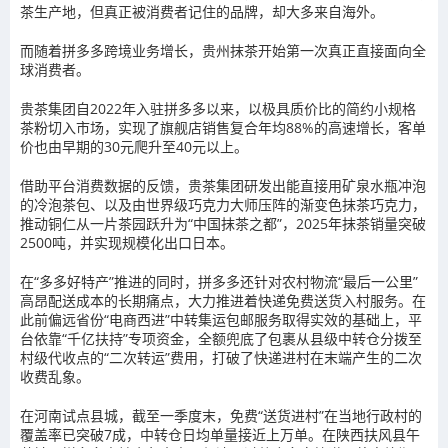
茶生产地，但真正被消费者记住的品牌，却大多来自海外。
而随着拼多多跨境业务增长，贵州抹茶开始第一次真正直接面向全
球消费者。
贵茶集团自2022年入驻拼多多以来，以极具质价比的简约小规格
茶粉切入市场，实现了旗舰店销售复合年均88%的高速增长，客单
价也由早期的30元爬升至40元以上。
借助平台消费数据的反馈，贵茶集团研发出能直接用矿泉水瓶冲泡
的冷泡茶包、以及由世界级巧克力大师压阵的渐变色抹茶巧克力，
推动铜仁从一片茶园跃升为“中国抹茶之都”，2025年抹茶销量突破
2500吨，并实现规模化出口日本。
在“多多好特产”推进的同时，拼多多还针对农村物流“最后一公里”
高昂配送成本的长期痛点，大力推进着快递免费送货入村服务。在
此前偏远省份“电商西进”中转集运包邮服务取得实效的基础上，平
台依靠“千亿扶持”专项资金，全额兜底了包裹从县级中转仓分拨至
村级代收点的“二次转运”费用，打破了快递进村在末端产生的二次
收费乱象。
在河南试点县城，截至一季度末，免费“送货进村”在当地行政村的
覆盖率已突破7成，中转仓日均单量接近上万单。在陕西扶风县午