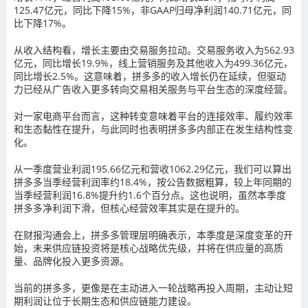
125.47亿元，同比下降15%，非GAAP归母净利润140.71亿元，同
比下降17%。
从收入结构看，增长主要由交易服务拉动。交易服务收入为562.93
亿元，同比增长19.9%，线上营销服务及其他收入为499.36亿元，
同比增长2.5%。这意味着，拼多多的收入增长仍在延续，但驱动
力已经从广告收入更多转向交易相关服务与平台生态的深度经营。
对一家电商平台而言，这种转变意味着平台的连接效率、履约效率
和生态黏性在提升，与此同时也表明拼多多内部正在发生结构性变
化。
从一季度营业利润195.66亿元和营收1062.29亿元，我们可以算出
拼多多当季经营利润率约18.4%，按公告数据粗算，较上年同期的
当季经营利润16.8%提升约1.6个百分点。这也说明，虽然本季度
拼多多净利润下滑，但核心经营效率其实是在提升的。
在财报沟通会上，拼多多管理层明确表示，本季度是深度变革的开
始，未来供应链投资将是核心战略优先级，并将在供应量的高质
量、品牌化投入更多资源。
当前的拼多多，更像是在主动进入一轮战略再投入周期，主动让短
期利润让位于长期生态和供应链能力建设。