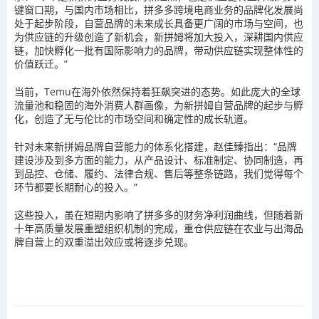
键窗口期，与国内市场相比，拼多多跨境电商业务的品牌化发展尚
处于起步阶段，自营品牌的未来成长具备更广阔的市场与空间，也
为供应链的升级创造了新机会，新拼姆将加大投入，深耕国内供应
链，加快孵化一批有国际影响力的品牌，带动供应链实现整体性的
价值跃迁。”
当前，Temu在海外依然保持着狂飙突进的态势。如此庞大的全球
流量池和稳固的海外消费人群画像，为新拼姆自营品牌的起步与孵
化，创造了无与伦比的市场空间和确定性的成长轨道。
针对未来新拼姆品牌自营能力的体系化搭建，赵佳臻指出：“品牌
建设涉及到多方面的能力，从产品设计、标准制定、协同制造，再
到品控、仓储、履约、法律合规、售后等整条链路，我们觉得每个
环节都要长期耐心的投入。”
这些投入，虽在短期内影响了拼多多的财务净利润曲线，但随着新
十年高质量发展重塑组织机制的完成，重仓供应链在农业与出海品
牌自营上的双重溢出效应或将逐步兑现。