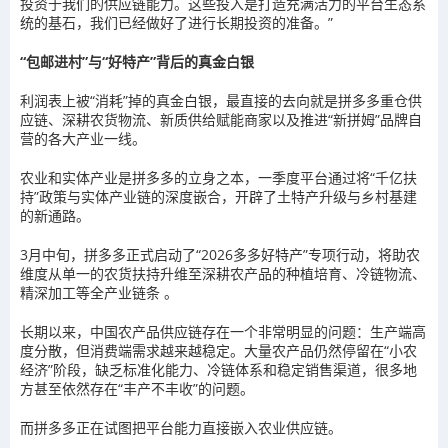
投资于我们的供应链能力。这些投入是打造充满活力的平台生态系
统的基石，我们已经做好了进行长期投资的准备。”
“包邮进村”与“好特产”背后的真金白银
利润表上被“消耗”掉的真金白银，最直接的去向就是拼多多重仓供
应链、深耕农货物流、新质供给赋能商家以及推进“新拼姆”品牌自
营的各大产业一线。
农业和实体产业是拼多多的立身之本，一季度平台通过将“千亿扶
持”政策与实体产业链的深度嵌合，开辟了土特产升级与乡村基建
的新通路。
3月中旬，拼多多正式启动了“2026多多好特产”专项行动，将助农
维度从单一的农货扶持升维至深耕农产品的种植培育、冷链物流、
精深加工等全产业链条 。
长期以来，中国农产品供应链存在一个非常明显的问题：生产端高
度分散，但消费端需求越来越稳定。大量农产品仍然停留在“小农
经济”阶段，缺乏标准化能力、冷链体系和稳定销售渠道，很多地
方甚至依然存在“丰产不丰收”的问题。
而拼多多正在试图把平台能力直接嵌入农业供应链。