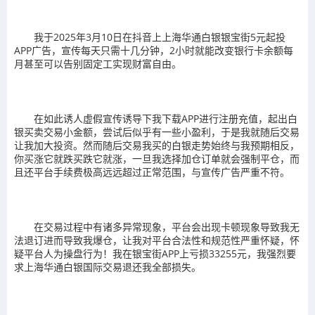
我于2025年3月10日在抖音上上海华通白银银宝街5元起投
APP广告，宣传每天只需十几分钟，2小时就能改变银行卡余额每
月甚至可以告别固定工实现财富自由。
在如此诱人虚假宣传诱导下我下载APP进行注册充值，起出白
银买卖交易小金额，尝试后似乎有一些小盈利，于是我就随后交易
让我加大投资。然而随后交易我买的白银走势始终与我预期相反，
你买涨它就跌买跌它就涨，一旦我选择加仓订单就会强制平仓，而
且还平台手续费极高远远超过正常范围，与宣传广告严重不符。
在交易过程中有诸多异常现象，平台会出现卡顿现象导致我无
法退订进而导致我爆仓，让我对平台合法性和规范性严重怀疑，怀
疑平台人为操盘行为！我在银宝街APP上亏损33255元，我强烈要
求上海华通白银国际交易退还我全部损失。