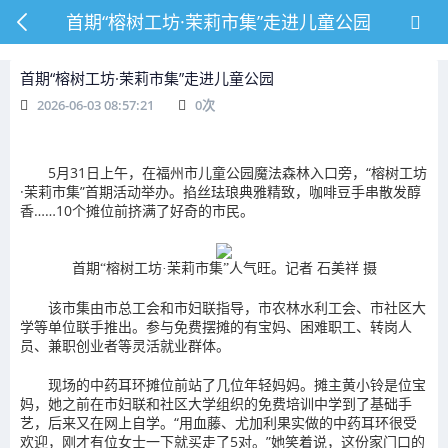
首期“榕树工坊·茉莉市集”走进儿童公园
首期“榕树工坊·茉莉市集”走进儿童公园
2026-06-03 08:57:21
0
次
5月31日上午，在福州市儿童公园魔法森林入口旁，“榕树工坊
·茉莉市集”首期活动举办。掐丝珐琅典雅精致，咖啡豆手串散发醇
香……10个摊位前挤满了好奇的市民。
首期“榕树工坊·茉莉市集”人气旺。记者 石美祥 摄
该市集由市总工会和市妇联指导，市农林水利工会、市社区大
学等单位联手推出。参与免费摆摊的有宝妈、困难职工、转岗人
员、兼职创业者等灵活就业群体。
现场的中药耳环摊位前站了几位年轻妈妈。摊主黄小铃是位宝
妈，她之前在市妇联和社区大学组织的免费培训中学到了基础手
艺，后来又在网上自学。“用血藤、尤加利果实做的中药耳环很受
欢迎，刚才有位女士一下就买走了5对。”她笑着说，这份家门口的