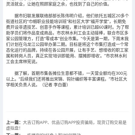
灵活就业，让她在照顾家庭之余，也找到了自己的价值。
据市妇联发展联络部部长陈伟明介绍，他们依托五城区20多个
街道社区的“巾帼职业技能培训班”和社区大学“福开学堂”，长期免
费开设非遗技艺、创意手作等课程，累计培训已超60课时。为了帮
助学员们将作品变成商品，市农林水利工会主动接棒，联合市区多
家公园管理方，打造“零成本”创业市集。“今天是第一期，下周末我
们计划在乌龙江公园举办第二期。目标是将这个市集打造成一个常
态化运行的品牌，持续在各公园开展，让有手艺、想增收的职工家
属和转岗人员，真正实现‘培训即能用、摆摊即增收’。”市农林水利
工会主席林宪说。
据了解，首期市集各摊位生意都不错，一天营业额均在300元
以上。“后续我们还将推出宋锦、钩针编织等丰富课程。”市社区大
学相关负责人说。（记者 李白蕾）
上一篇：
大吉订购APP、优品订购APP投资骗局，现货订购交易是
虚拟盘！