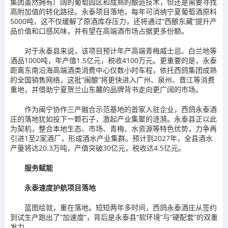
集团虽然拥有广阔的葡萄园区和成熟的酿造技术，但还是需要寻找
高附加值的转化路径。永泰项目落地，每年可消纳宁夏葡萄酒原料
5000吨，这不仅缓解了原酒库存压力，还将通过“西酿东藏”提升产
品价值和口感风味，并有望在高端酒市场占据更多份额。
对于永泰县来说，该项目预计年产高端青梅威士忌、白兰地等
酒品1000吨，年产值1.5亿元，税收4100万元。更重要的是，永泰
距离东南沿海高端酒类消费中心仅数小时车程，依托西鸽集团成熟
的全国销售网络，这批“闽酿”将更快进入广州、泉州、晋江等消费
重地，并借助宁夏贺兰山东麓的品牌背书走向更广阔的市场。
作为闽宁协作三产融合示范基地的首家入驻企业，西鸽永泰酒
庄的落地犹如投下一颗石子，激起产业集聚的涟漪。永泰县正以此
为契机，整合本地生态、市场、青梅、水资源等特色优势，力争再
引进1至2家酒厂，形成酒水产业集群。预计到2027年，全县酒水
产量将达20.3万吨，产值突破30亿元，税收达4.5亿元。
服务赋能
永泰速度护航项目落地
蓝图绘就，重在落地。短短两年多时间，西鸽永泰酒庄从签约
到试生产跑出了“加速度”，背后是永泰县“软环境”与“硬配套”的双重
发力。