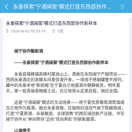
永泰探索“宁酒闽窖”模式打造东西部协作新样本
永泰探索“宁酒闽窖”模式打造东西部协作新样本
2026-06-02 02:55:19
0
次
闽宁协作酿新酒
——永泰探索“宁酒闽窖”模式打造东西部协作新样本
永泰县城峰镇高峰村尾垅山上，酒香在永阳闽宁产融项目——
西鸽永泰酒庄的发酵车间里弥漫开来，一排排不锈钢罐整齐排列，
罐中的永泰本地“新桂梅”在宁夏白兰地基酒中静静蜕变。明年夏
天，第一批高端青梅威士忌、白兰地将从这里启程，销往全国。
这是“宁酒闽窖”模式的生动场景——将宁夏优质葡萄酒蒸馏成
白兰地作为基酒，融合永泰青梅，在独特的湿润气候下陈酿熟成，
打造“宁夏原酒、永泰酿造、全球销售”的跨区域创新产业链，书写
闽宁协作从“单向帮扶”迈向“双向奔赴”的崭新篇章。
山海携手