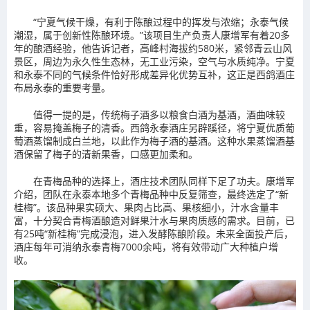
“宁夏气候干燥，有利于陈酿过程中的挥发与浓缩；永泰气候
潮湿，属于创新性陈酿环境。”该项目生产负责人康增军有着20多
年的酿酒经验，他告诉记者，高峰村海拔约580米，紧邻青云山风
景区，周边为永久性生态林，无工业污染，空气与水质纯净。宁夏
和永泰不同的气候条件恰好形成差异化优势互补，这正是西鸽酒庄
布局永泰的重要考量。
值得一提的是，传统梅子酒多以粮食白酒为基酒，酒曲味较
重，容易掩盖梅子的清香。西鸽永泰酒庄另辟蹊径，将宁夏优质葡
萄酒蒸馏制成白兰地，以此作为梅子酒的基酒。这种水果蒸馏酒基
酒保留了梅子的清新果香，口感更加柔和。
在青梅品种的选择上，酒庄技术团队同样下足了功夫。康增军
介绍，团队在永泰本地多个青梅品种中反复筛查，最终选定了“新
桂梅”。该品种果实硕大、果肉占比高、果核细小，汁水含量丰
富，十分契合青梅酒酿造对鲜果汁水与果肉质感的需求。目前，已
有25吨“新桂梅”完成浸泡，进入发酵陈酿阶段。未来全面投产后，
酒庄每年可消纳永泰青梅7000余吨，将有效带动广大种植户增
收。