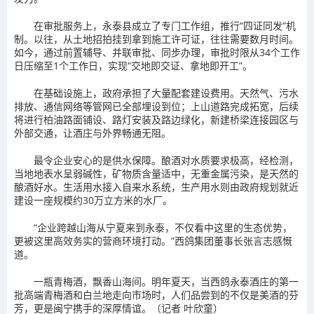
在审批服务上，永泰县成立了专门工作组，推行“四证同发”机
制。以往，从土地招拍挂到拿到施工许可证，往往需要数月时间。
如今，通过前置辅导、并联审批、同步办理，审批时限从34个工作
日压缩至1个工作日，实现“交地即交证、拿地即开工”。
在基础设施上，政府承担了大量配套建设费用。天然气、污水
排放、通信网络等管网已全部埋设到位；上山道路完成拓宽，后续
将进行柏油路面铺设、路灯安装及路边绿化，新建桥梁连接园区与
外部交通，让酒庄与外界畅通无阻。
最令企业安心的是供水保障。酿酒对水质要求极高，经检测，
当地地表水呈弱碱性，矿物质含量适中，无重金属污染，是天然的
酿酒好水。生活用水接入自来水系统，生产用水则由政府规划就近
建设一座规模约30万立方米的水厂。
“企业跨越山海从宁夏来到永泰，不仅看中这里的生态优势，
更被这里高效务实的营商环境打动。”西鸽集团董事长张言志感慨
道。
一瓶青梅酒，飘香山海间。明年夏天，当西鸽永泰酒庄的第一
批高端青梅酒和白兰地走向市场时，人们品尝到的不仅是美酒的芬
芳，更是闽宁携手的深厚情谊。（记者 叶欣童）