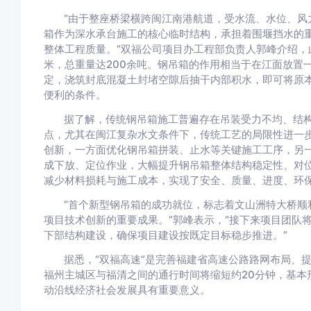
“由于整座桥梁横跨闽江南港航道，受水流、水位、
箱作为深水承台施工的核心临时结构，承担着围堰挡水的
整体工程质量。”双福公司项目办工程部负责人郭峰介绍，此次
米，总重量达200余吨。钢吊箱的作用相当于在江面放置
定，浇筑封底混凝土封堵空隙后抽干内部积水，即可将原
便利的条件。
据了解，传统钢吊箱施工普遍存在吊装受力不均、结
点，尤其在闽江复杂水文条件下，传统工艺的局限性进一
创新，一方面优化钢吊箱拼装、止水等关键施工工序，另
成下放、定位作业，大幅提升钢吊箱整体结构稳定性、对
减少材料损耗与施工成本，实现了安全、质量、进度、环
“首个新型钢吊箱的成功就位，标志着文山洲特大桥
项目技术创新的重要成果。”郭峰表示，“接下来项目团队
下部结构建设，确保项目建设按既定目标稳步推进。”
据悉，“双福高速”是完善福建省高速公路路网布局、
福州主城区与福清之间的通行时间将缩短约20分钟，基本
动沿线经济社会发展具有重要意义。