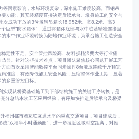
风力等因素影响，水域环境复杂，深水施工难度较高。而钢吊
重要功能，其安装精度直接决定后续承台、墩身施工的安全与
成功下放的3号墩钢吊箱长18.952米、宽8.2米、高3
一个巨型“防水箱体”，通过将箱体底部与水中桩基精准连接固
本的水中作业环境转换为陆地作业环境，为承台施工创造安全
构稳定性不足、安全管控风险高、材料损耗浪费大等行业痛
步凸显。针对这些技术难点，项目团队聚焦核心问题开展工艺
一方面首次采用智能数控平台同步操作8台液压连续千斤顶完
位精准度，有效降低施工安全风险，压缩整体作业工期，显著
保的多重管控目标。
顺利实现从桥梁基础施工到下部结构施工的关键工序转换，是
将充分总结本次工艺应用经验，有序加快推进后续承台及桥梁
提升福州都市圈互联互通水平的重点交通项目，项目建成后，
形成“双福半小时通勤圈”，进一步拉近区域时空距离，对推