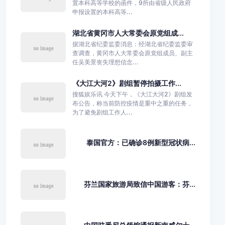
置本科高等学校的函件，9所由省级人民政府
申报设置的本科高等...
湖北省黄冈市人大常委会原党组成...
据湖北省纪委监委消息：经湖北省纪委监委审
查调查，黄冈市人大常委会原党组成员、副主
任吴美景丧失理想信念...
《大江大河2》剧组暂停拍摄工作...
搜狐娱乐讯 今天下午，《大江大河2》剧组发
布公告，称当前防控疫情是重中之重的任务，
为了避免剧组工作人...
泰国官方：已确诊8例新型冠状病...
芬兰国家旅游局致信中国游客：芬...