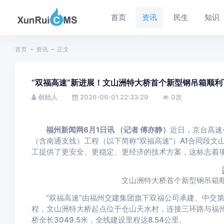
首页
资讯
民生
知识
首页
资讯
正文
“双福高速”新进展！文山洲特大桥首个新型钢吊箱顺利
创始人
2026-06-01 22:33:29
0
次
福州新闻网6月1日讯 （记者 傅亦静）
近日，京台高速
（含南通支线）工程（以下简称“双福高速”）A1合同段
工提供了更安全、更稳定、更经济的技术方案，这标志着
文山洲特大桥首个新型钢吊箱
“双福高速”由福州交建集团旗下双福公司承建、中交
程，文山洲特大桥起点位于仓山天水村，连接三环路与福
桥全长3049.5米，全线建设里程达8.54公里。