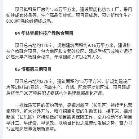
项目拟租赁厂房约1.65万平方米，建设智能化纺纱工厂，采用
纺纱成套装备等，生产高品质纱线。项目建成后，预计新增年生产
8000吨涤纶缝纫线成品。
04
华林梦想科技产教融合项目
项目总占地约110亩，规划建筑面积约9.16万平方米，建设科
技产教融合项目，包含南区和文武砂校区，建成后将形成独立运行
的高水平产教融合校区，年培训能力可达2万人次。
05
博那德三期项目
项目总占地约278亩，建筑面积约15万平方米，新规划建设厂
房等5栋核心建筑，涵盖生产、仓储、配套等功能区域。项目建成
后将年产30万吨装配式钢结构体系建筑部品化产品。
一批优质项目的签约落地，是福州新区（长乐区）持续优化营
商环境、扩大对外开放、精准招商引资的生动实践。接下来，福州
新区（长乐区）将持续做好项目服务保障工作，全力推动签约项目
早开工、早建设、早见效，以项目建设之进带动发展之势，奋力书
写区域高质量发展新篇章。