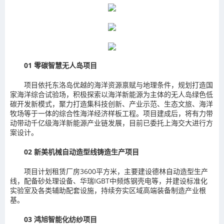
01
零碳智慧无人岛项目
项目依托东洛岛优越的海洋资源禀赋与地理条件，规划打造国
家海洋综合试验场，积极探索以海洋新能源为主体的无人岛绿色低
碳开发新模式，聚力打造集科技创新、产业示范、生态文旅、海洋
牧场等于一体的综合性海洋经济样板工程。项目建成后，将有力带
动带动千亿级海洋新能源产业链发展，目前已委托上海交大进行方
案设计。
02
新美机械自动造型线铸造生产项目
项目计划租赁厂房3600平方米，主要建设德林自动造型生产
线，配备砂处理设备、华瑞IGBT中频炼钢壳电等，并建设标准化
实验室及各类辅助配套设施，持续夯实区域高端装备制造产业根
基。
03
鸿旭智能化纺纱项目