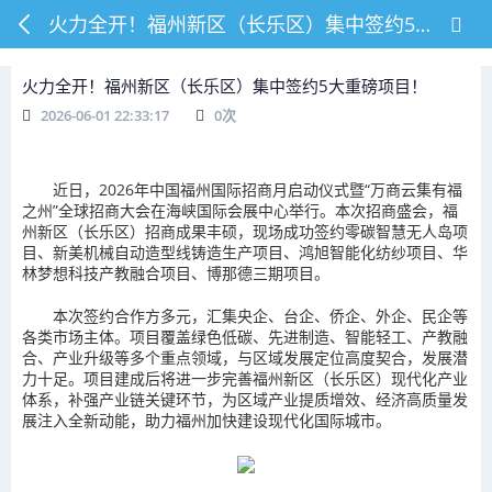
火力全开！福州新区（长乐区）集中签约5大重磅项目！
火力全开！福州新区（长乐区）集中签约5大重磅项目！
2026-06-01 22:33:17
0
次
近日，2026年中国福州国际招商月启动仪式暨“万商云集有福
之州”全球招商大会在海峡国际会展中心举行。本次招商盛会，福
州新区（长乐区）招商成果丰硕，现场成功签约零碳智慧无人岛项
目、新美机械自动造型线铸造生产项目、鸿旭智能化纺纱项目、华
林梦想科技产教融合项目、博那德三期项目。
本次签约合作方多元，汇集央企、台企、侨企、外企、民企等
各类市场主体。项目覆盖绿色低碳、先进制造、智能轻工、产教融
合、产业升级等多个重点领域，与区域发展定位高度契合，发展潜
力十足。项目建成后将进一步完善福州新区（长乐区）现代化产业
体系，补强产业链关键环节，为区域产业提质增效、经济高质量发
展注入全新动能，助力福州加快建设现代化国际城市。