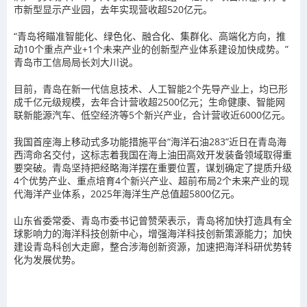
市新型显示产业园，去年实现营收超520亿元。
“青岛将瞄准智能化、绿色化、融合化、集群化、高端化方向，推
动10个重点产业+1个未来产业的创新型产业体系建设加快成势。”
青岛市工信局局长刘大川说。
目前，青岛在新一代信息技术、人工智能2个先导产业上，均已形
成千亿元级规模，去年合计营收超2500亿元；生命健康、智能网
联新能源汽车、低空经济等5个新兴产业，合计营收近6000亿元。
我国首座海上移动式多功能措施平台“海洋石油283”近日在青岛海
西湾命名交付，这标志着我国在海上油田高效开发装备领域取得重
要突破。青岛坚持把经略海洋摆在重要位置，谋划确定了提质升级
4个优势产业、重点培育4个新兴产业、超前布局2个未来产业的现
代海洋产业体系，2025年海洋生产总值超5800亿元。
山东省委常委、青岛市委书记曾赞荣表示，青岛将加快打造具有全
球影响力的海洋科技创新中心，增强海洋科技创新策源能力；加快
建设青岛科创大走廊，整合涉海创新资源，加速把海洋科研优势转
化为发展优势。