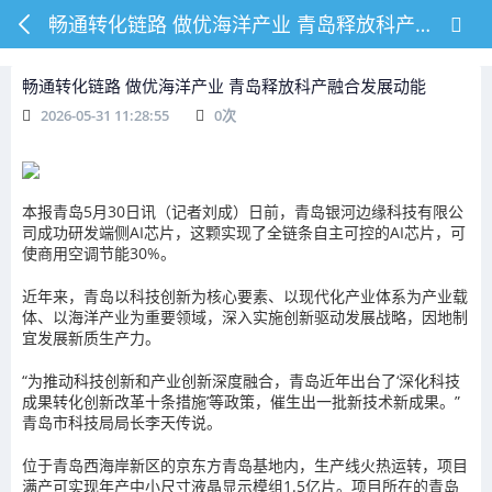
畅通转化链路 做优海洋产业 青岛释放科产融合发展动能
畅通转化链路 做优海洋产业 青岛释放科产融合发展动能
2026-05-31 11:28:55
0
次
本报青岛5月30日讯（记者刘成）日前，青岛银河边缘科技有限公
司成功研发端侧AI芯片，这颗实现了全链条自主可控的AI芯片，可
使商用空调节能30%。
近年来，青岛以科技创新为核心要素、以现代化产业体系为产业载
体、以海洋产业为重要领域，深入实施创新驱动发展战略，因地制
宜发展新质生产力。
“为推动科技创新和产业创新深度融合，青岛近年出台了‘深化科技
成果转化创新改革十条措施’等政策，催生出一批新技术新成果。”
青岛市科技局局长李天传说。
位于青岛西海岸新区的京东方青岛基地内，生产线火热运转，项目
满产可实现年产中小尺寸液晶显示模组1.5亿片。项目所在的青岛