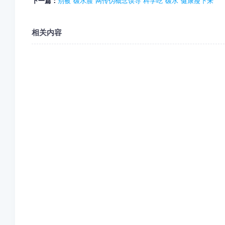
下一篇：
别被“碳水脸”网传伪概念误导 科学吃“碳水”健康瘦下来
相关内容