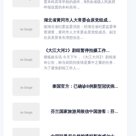
置本科高等学校的函件，9所由省级人民政府
申报设置的本科高等...
湖北省黄冈市人大常委会原党组成...
据湖北省纪委监委消息：经湖北省纪委监委审
查调查，黄冈市人大常委会原党组成员、副主
任吴美景丧失理想信念...
《大江大河2》剧组暂停拍摄工作...
搜狐娱乐讯 今天下午，《大江大河2》剧组发
布公告，称当前防控疫情是重中之重的任务，
为了避免剧组工作人...
泰国官方：已确诊8例新型冠状病...
芬兰国家旅游局致信中国游客：芬...