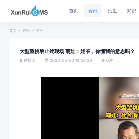
首页
资讯
民生
知识
首页
资讯
正文
大型望桃酥止馋现场 萌娃：姥爷，你懂我的意思吗？
创始人
2026-05-30 18:56:29
0
次