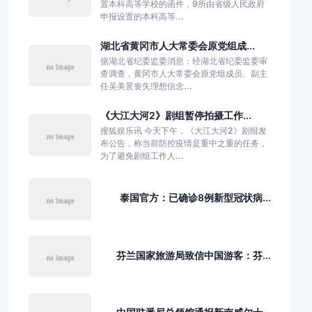
置本科高等学校的函件，9所由省级人民政府
申报设置的本科高等...
湖北省黄冈市人大常委会原党组成...
据湖北省纪委监委消息：经湖北省纪委监委审
查调查，黄冈市人大常委会原党组成员、副主
任吴美景丧失理想信念...
《大江大河2》剧组暂停拍摄工作...
搜狐娱乐讯 今天下午，《大江大河2》剧组发
布公告，称当前防控疫情是重中之重的任务，
为了避免剧组工作人...
泰国官方：已确诊8例新型冠状病...
芬兰国家旅游局致信中国游客：芬...