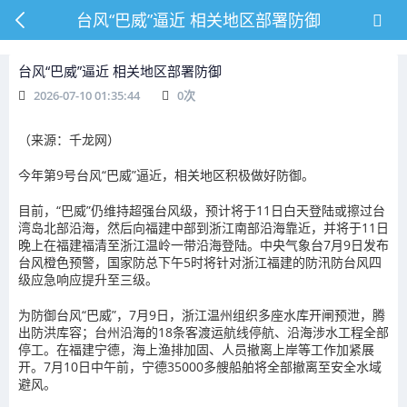
台风“巴威”逼近 相关地区部署防御
台风“巴威”逼近 相关地区部署防御
2026-07-10 01:35:44
0
次
（来源：千龙网）
今年第9号台风“巴威”逼近，相关地区积极做好防御。
目前，“巴威”仍维持超强台风级，预计将于11日白天登陆或擦过台
湾岛北部沿海，然后向福建中部到浙江南部沿海靠近，并将于11日
晚上在福建福清至浙江温岭一带沿海登陆。中央气象台7月9日发布
台风橙色预警，国家防总下午5时将针对浙江福建的防汛防台风四
级应急响应提升至三级。
为防御台风“巴威”，7月9日，浙江温州组织多座水库开闸预泄，腾
出防洪库容；台州沿海的18条客渡运航线停航、沿海涉水工程全部
停工。在福建宁德，海上渔排加固、人员撤离上岸等工作加紧展
开。7月10日中午前，宁德35000多艘船舶将全部撤离至安全水域
避风。