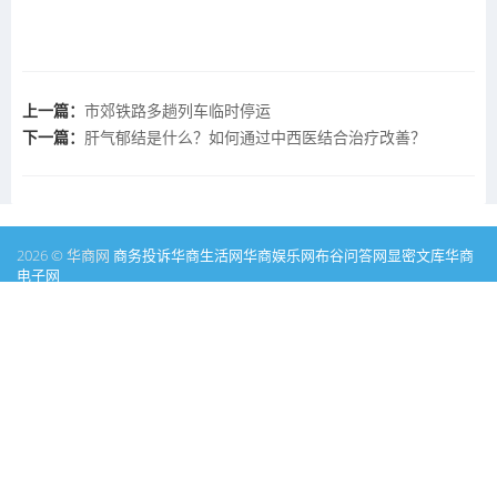
上一篇：
市郊铁路多趟列车临时停运
下一篇：
肝气郁结是什么？如何通过中西医结合治疗改善？
2026 © 华商网
商务投诉
华商生活网
华商娱乐网
布谷问答网
显密文库
华商
电子网